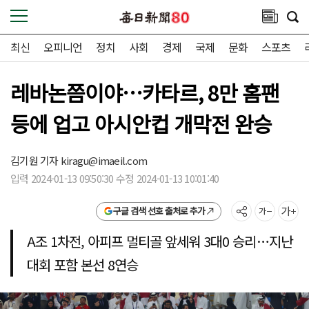
최신
오피니언
정치
사회
경제
국제
문화
스포츠
레바논쯤이야…카타르, 8만 홈팬
등에 업고 아시안컵 개막전 완승
김기원 기자
kiragu@imaeil.com
입력 2024-01-13 09:50:30 수정 2024-01-13 10:01:40
구글 검색 선호 출처로 추가
A조 1차전, 아피프 멀티골 앞세워 3대0 승리…지난
대회 포함 본선 8연승