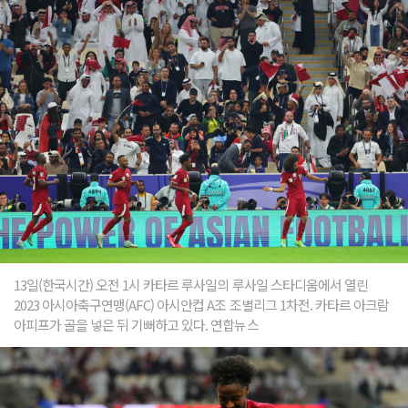
13일(한국시간) 오전 1시 카타르 루사일의 루사일 스타디움에서 열린
2023 아시아축구연맹(AFC) 아시안컵 A조 조별리그 1차전. 카타르 아크람
아피프가 골을 넣은 뒤 기뻐하고 있다. 연합뉴스