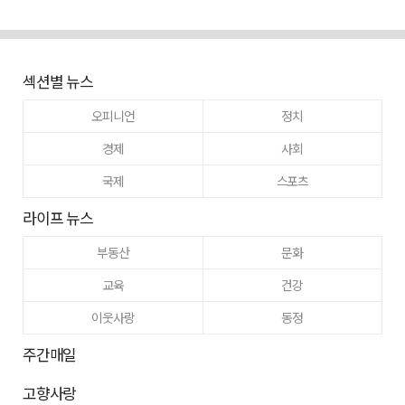
섹션별 뉴스
오피니언
정치
경제
사회
국제
스포츠
라이프 뉴스
부동산
문화
교육
건강
이웃사랑
동정
주간매일
고향사랑