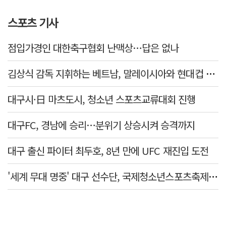
스포츠 기사
점입가경인 대한축구협회 난맥상…답은 없나
김상식 감독 지휘하는 베트남, 말레이시아와 현대컵 4강 격돌
대구시·日 마츠도시, 청소년 스포츠교류대회 진행
대구FC, 경남에 승리…분위기 상승시켜 승격까지
대구 출신 파이터 최두호, 8년 만에 UFC 재진입 도전
'세계 무대 명중' 대구 선수단, 국제청소년스포츠축제 금1·동4개