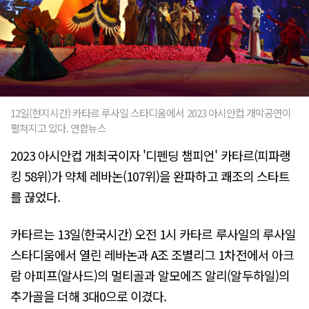
12일(현지시간) 카타르 루사일 스타디움에서 2023 아시안컵 개막공연이
펼쳐지고 있다. 연합뉴스
2023 아시안컵 개최국이자 '디펜딩 챔피언' 카타르(피파랭
킹 58위)가 약체 레바논(107위)을 완파하고 쾌조의 스타트
를 끊었다.
카타르는 13일(한국시간) 오전 1시 카타르 루사일의 루사일
스타디움에서 열린 레바논과 A조 조별리그 1차전에서 아크
람 아피프(알사드)의 멀티골과 알모에즈 알리(알두하일)의
추가골을 더해 3대0으로 이겼다.