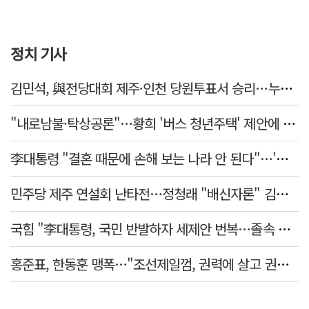
정치 기사
김민석, 與전당대회 제주·인천 당원투표서 승리…누적 득표는 '초박빙'
"내로남불·탁상공론"…황희 '버스 청년주택' 제안에 與 내부서도 쓴소리
李대통령 "결혼 때문에 손해 보는 나라 안 된다"…'결혼 페널티' 22개 손본다
민주당 제주 연설회 난타전…정청래 "배신자론" 김민석 "관리 무능"
국힘 "李대통령, 국민 반발하자 세제안 번복…졸속 국정 즉각 중단"
홍준표, 한동훈 맹폭…"조선제일껌, 권력에 살고 권력에 죽었다"