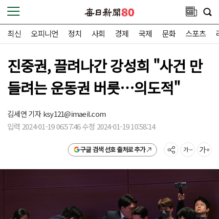
최신
오피니언
정치
사회
경제
국제
문화
스포츠
진중권, 끌려나간 강성희 "사건 만
들려는 운동권 버릇…의도적"
김세연 기자
ksy121@imaeil.com
입력 2024-01-19 06:57:46 수정 2024-01-19 10:58:14
구글 검색 선호 출처로 추가