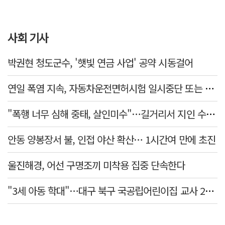
사회 기사
박권현 청도군수, '햇빛 연금 사업' 공약 시동걸어
연일 폭염 지속, 자동차운전면허시험 일시중단 또는 축소 운영
"폭행 너무 심해 중태, 살인미수"…길거리서 지인 수십회 때린 50대 '긴급체포'
안동 양봉장서 불, 인접 야산 확산… 1시간여 만에 초진
울진해경, 어선 구명조끼 미착용 집중 단속한다
"3세 아동 학대"…대구 북구 국공립어린이집 교사 2명 검찰 송치