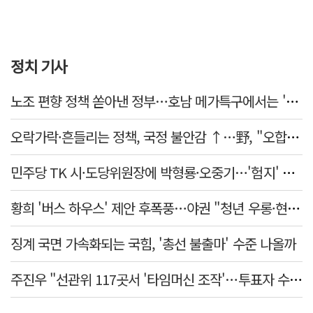
정치 기사
노조 편향 정책 쏟아낸 정부…호남 메가특구에서는 '반노조'?
오락가락·흔들리는 정책, 국정 불안감 ↑…野, "오합지졸"
민주당 TK 시·도당위원장에 박형룡·오중기…'험지' 총선 이끈다
황희 '버스 하우스' 제안 후폭풍…야권 "청년 우롱·현실 괴리" 총공세
징계 국면 가속화되는 국힘, '총선 불출마' 수준 나올까
주진우 "선관위 117곳서 '타임머신 조작'…투표자 수 미리 입력"