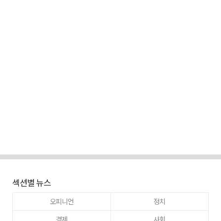
섹션별 뉴스
오피니언
정치
경제
사회