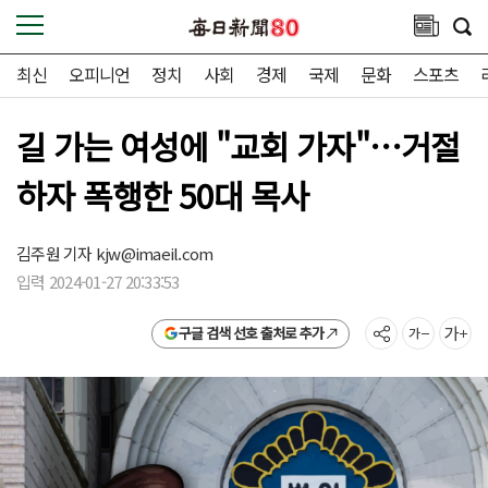
최신
오피니언
정치
사회
경제
국제
문화
스포츠
길 가는 여성에 "교회 가자"…거절
하자 폭행한 50대 목사
김주원 기자
kjw@imaeil.com
입력 2024-01-27 20:33:53
구글 검색 선호 출처로 추가