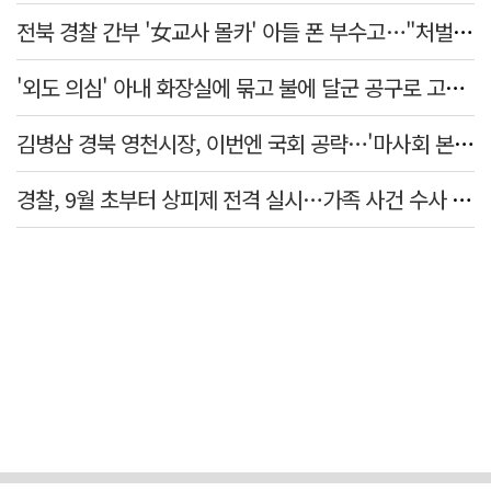
전북 경찰 간부 '女교사 몰카' 아들 폰 부수고…"처벌 못하는 사안" 내부망에 글
'외도 의심' 아내 화장실에 묶고 불에 달군 공구로 고문…남편 검거
김병삼 경북 영천시장, 이번엔 국회 공략…'마사회 본사 이전·광역교통망 확충' 요청
경찰, 9월 초부터 상피제 전격 실시…가족 사건 수사 못해