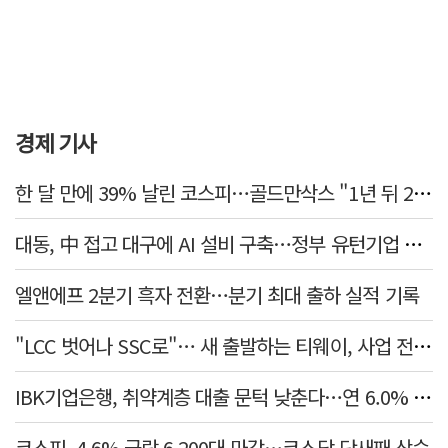
경제 기사
한 달 만에 39% 날린 코스피…골드만삭스 "1년 뒤 2배" 예상, 왜?
대동, 中 접고 대구에 AI 설비 구축…정부 유턴기업 선정
엘앤에프 2분기 흑자 전환…분기 최대 출하 실적 기록
"LCC 벗어나 SSC로"… 새 출발하는 티웨이, 사업 전략 발표
IBK기업은행, 취약계층 대출 문턱 낮춘다…연 6.0% 'i-ONE 햇살론 특례보증' 비대면 출시
코스피, 4.6% 급락 6,200대 마감…코스닥 닷새째 상승