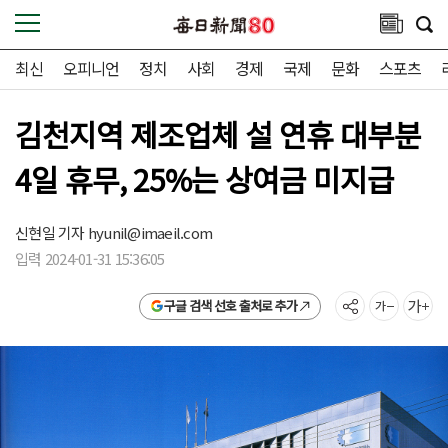
최신
오피니언
정치
사회
경제
국제
문화
스포츠
김천지역 제조업체 설 연휴 대부분
4일 휴무, 25%는 상여금 미지급
신현일 기자
hyunil@imaeil.com
입력 2024-01-31 15:36:05
구글 검색 선호 출처로 추가