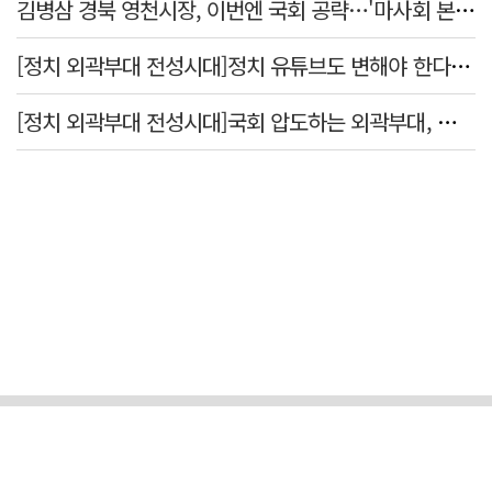
김병삼 경북 영천시장, 이번엔 국회 공략…'마사회 본사 이전·광역교통망 확충' 요청
[정치 외곽부대 전성시대]정치 유튜브도 변해야 한다 "화합과 존중"
[정치 외곽부대 전성시대]국회 압도하는 외곽부대, 목소리 왜 커지나?