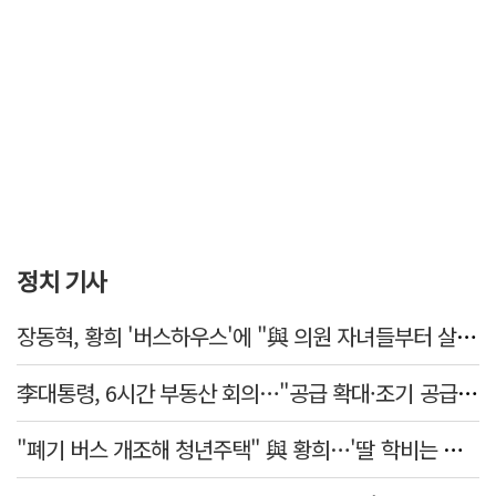
정치 기사
장동혁, 황희 '버스하우스'에 "與 의원 자녀들부터 살아보면 어떨까?"
李대통령, 6시간 부동산 회의…"공급 확대·조기 공급 과감히 실천"
"폐기 버스 개조해 청년주택" 與 황희…'딸 학비는 年 4200만원'