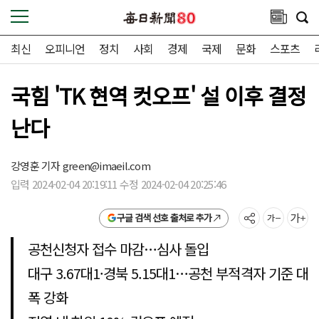
최신
오피니언
정치
사회
경제
국제
문화
스포츠
국힘 'TK 현역 컷오프' 설 이후 결정
난다
강영훈 기자
green@imaeil.com
입력 2024-02-04 20:19:11 수정 2024-02-04 20:25:46
구글 검색 선호 출처로 추가
공천신청자 접수 마감…심사 돌입
대구 3.67대1·경북 5.15대1…공천 부적격자 기준 대
폭 강화