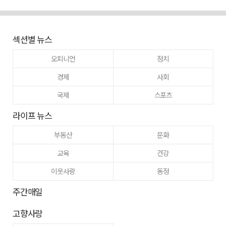
섹션별 뉴스
오피니언
정치
경제
사회
국제
스포츠
라이프 뉴스
부동산
문화
교육
건강
이웃사랑
동정
주간매일
고향사랑