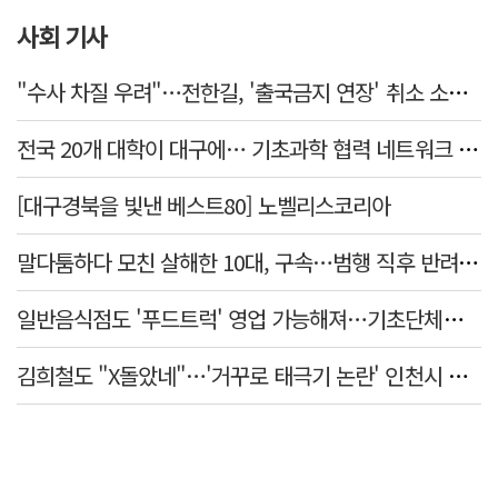
사회 기사
"수사 차질 우려"…전한길, '출국금지 연장' 취소 소송 패소
전국 20개 대학이 대구에… 기초과학 협력 네트워크 출범하다
[대구경북을 빛낸 베스트80] 노벨리스코리아
말다툼하다 모친 살해한 10대, 구속…범행 직후 반려견도 죽여
일반음식점도 '푸드트럭' 영업 가능해져…기초단체별 조례 개정 움직임
김희철도 "X돌았네"…'거꾸로 태극기 논란' 인천시 현수막, 이틀 만에 철거