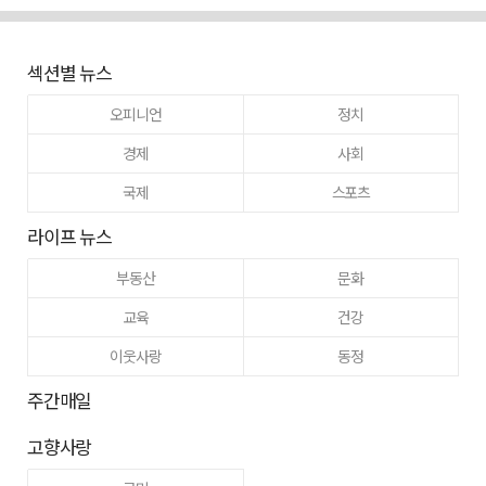
섹션별 뉴스
오피니언
정치
경제
사회
국제
스포츠
라이프 뉴스
부동산
문화
교육
건강
이웃사랑
동정
주간매일
고향사랑