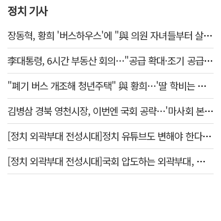
정치 기사
장동혁, 황희 '버스하우스'에 "與 의원 자녀들부터 살아보면 어떨까?"
李대통령, 6시간 부동산 회의…"공급 확대·조기 공급 과감히 실천"
"폐기 버스 개조해 청년주택" 與 황희…'딸 학비는 年 4200만원'
김병삼 경북 영천시장, 이번엔 국회 공략…'마사회 본사 이전·광역교통망 확충' 요청
[정치 외곽부대 전성시대]정치 유튜브도 변해야 한다 "화합과 존중"
[정치 외곽부대 전성시대]국회 압도하는 외곽부대, 목소리 왜 커지나?