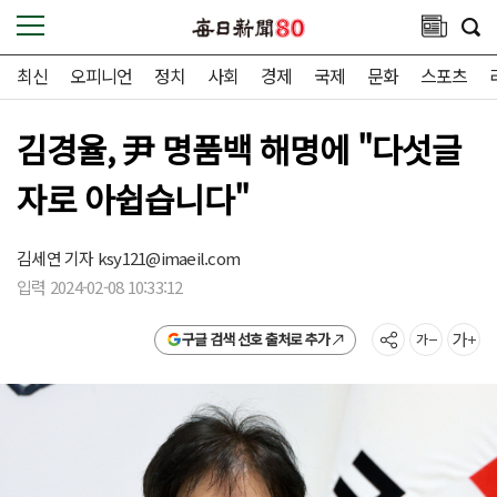
최신
오피니언
정치
사회
경제
국제
문화
스포츠
김경율, 尹 명품백 해명에 "다섯글
자로 아쉽습니다"
김세연 기자
ksy121@imaeil.com
입력 2024-02-08 10:33:12
구글 검색 선호 출처로 추가