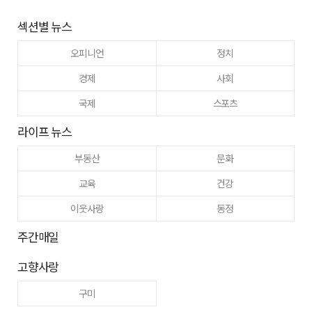
섹션별 뉴스
오피니언
정치
경제
사회
국제
스포츠
라이프 뉴스
부동산
문화
교육
건강
이웃사랑
동정
주간매일
고향사랑
구미