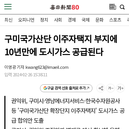
최신
오피니언
정치
사회
경제
국제
문화
스포츠
구미국가산단 이주자택지 부지에
10년만에 도시가스 공급된다
이영광 기자
kwang623@imaeil.com
입력 2024-02-26 15:38:11
구글 검색 선호 출처로 추가
권익위, 구미시·영남에너지서비스·한국수자원공사
등 '구미국가산단 확장단지 이주자택지' 도시가스 공
급 합의안 도출