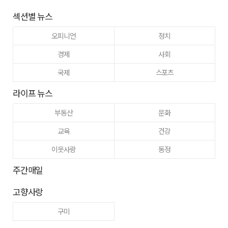
섹션별 뉴스
오피니언
정치
경제
사회
국제
스포츠
라이프 뉴스
부동산
문화
교육
건강
이웃사랑
동정
주간매일
고향사랑
구미