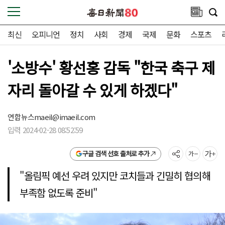
최신
오피니언
정치
사회
경제
국제
문화
스포츠
'소방수' 황선홍 감독 "한국 축구 제
자리 돌아갈 수 있게 하겠다"
연합뉴스
maeil@imaeil.com
입력 2024-02-28 08:52:59
구글 검색 선호 출처로 추가
"올림픽 예선 우려 있지만 코치들과 긴밀히 협의해
부족함 없도록 준비"