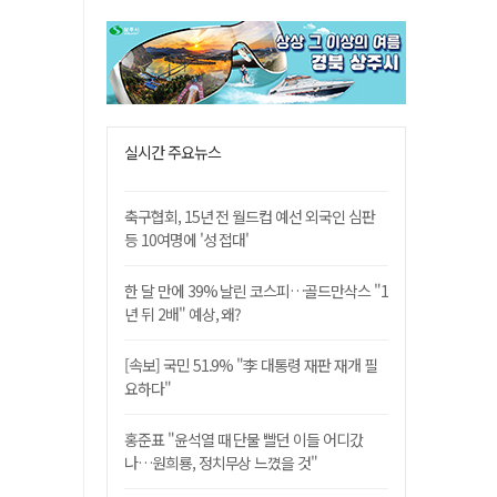
실시간 주요뉴스
축구협회, 15년 전 월드컵 예선 외국인 심판
등 10여명에 '성 접대'
한 달 만에 39% 날린 코스피…골드만삭스 "1
년 뒤 2배" 예상, 왜?
[속보] 국민 51.9% "李 대통령 재판 재개 필
요하다"
홍준표 "윤석열 때 단물 빨던 이들 어디갔
나…원희룡, 정치무상 느꼈을 것"