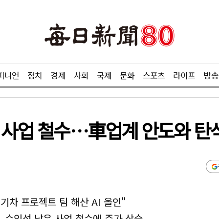
피니언
정치
경제
사회
국제
문화
스포츠
라이프
방송
 사업 철수…車업계 안도와 탄식
기차 프로젝트 팀 해산 AI 올인"
, 수익성 낮은 사업 철수에 주가 상승