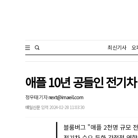
최신기사
오
애플 10년 공들인 전기차
정우태 기자
next@imaeil.com
매일신문
입력 2024-02-28 11:03:30
블룸버그 "애플 2천명 규모 전
전기차 수요 둔화 간접적 영향