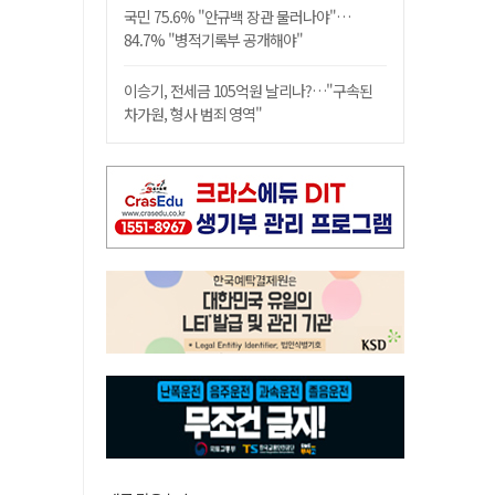
국민 75.6% "안규백 장관 물러나야"…
84.7% "병적기록부 공개해야"
이승기, 전세금 105억원 날리나?…"구속된
차가원, 형사 범죄 영역"