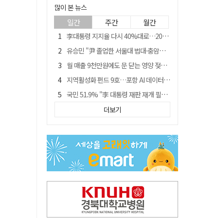
많이 본 뉴스
일간
주간
월간
李대통령 지지율 다시 40%대로…20대는 18.8%p 급락
유승민 "尹 졸업한 서울대 법대·충암고도 없애야"…李 육사 통합 직격
월 매출 9천만원에도 문 닫는 영양 젖소농장… "일할 사람이 없어"
지역활성화 펀드 9호…포항 AI 데이터센터에 6천억 투입
국민 51.9% "李 대통령 재판 재개 필요하다"
경북 영천시, 9월부터 11월까지 반값 여행 혜택 제공
더보기
아쉬운 태클
'솔리다임 IPO 추진설' SK하이닉스, 주가 9% 급락
경찰, 홍명보 선임 의혹 수사…대한축구협회 전격 압수수색
"김용민, 흑백논리로 세상 보는 듯" 검찰 내부서 지탄