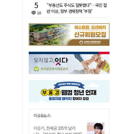
"부동산도 주식도 잘못했다"…국민 절
반 이상, 정부 경제정책 '부정'
10
이슈&뉴스
이승기, 전세금 105억 날리