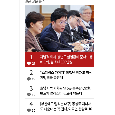
댓글 많은 뉴스
자발적 퇴사 청년도 실업급여 준다…생
애 1회, 월 최대 100만원
25
"스타벅스 가야지" 외쳤던 배재고 학생
2명, 결국 중징계
15
호남서 백지화된 댐 6곳 용수량 69만t…
반도체 클러스터 필요량 넘는다
12
[부산에도 밀리는 대구] 동성로 지나쳐
도 해운대는 꼭 간다, 외국인 관광객 16
12
배 차이