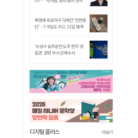
나?…"차가원, 형사 범죄 영역"
폭염에 프로야구 닷새간 '전면중
단'…7~9일도 쉬고, 11일 재개
'수성구 음주운전 도주 현직 경
찰관' 관련 부서 강제수사
디지털 플러스
더보기