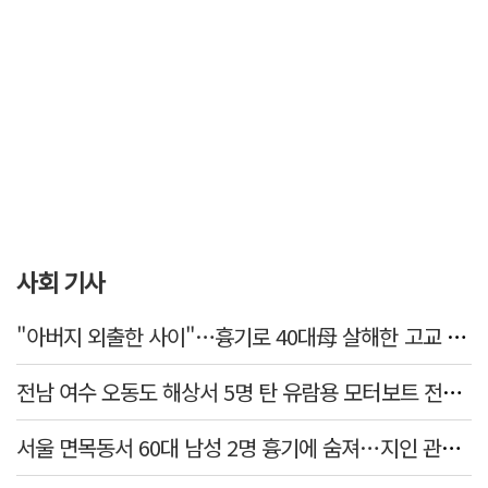
사회 기사
"아버지 외출한 사이"…흉기로 40대母 살해한 고교 자퇴생, 구속 기로에
전남 여수 오동도 해상서 5명 탄 유람용 모터보트 전복…2명 숨져
서울 면목동서 60대 남성 2명 흉기에 숨져…지인 관계로 추정