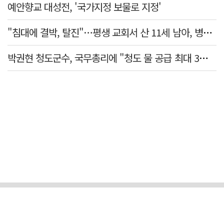
예안향교 대성전, '국가지정 보물로 지정'
"침대에 결박, 탈진"…평생 교회서 산 11세 남아, 병원 이송 끝 숨져
박권현 청도군수, 국무총리에 "청도 물 공급 최대 3만t 늘려달라"