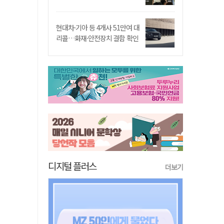
현대차·기아 등 4개사 51만여 대
리콜…화재·안전장치 결함 확인
디지털 플러스
더보기