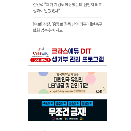
김민석 "제가 계엄도 예상했는데 신천지 의혹
생짜로 말했겠나"
[속보] 경찰, '홍명보 감독 선임 의혹' 대한축구
협회 압수수색 시도