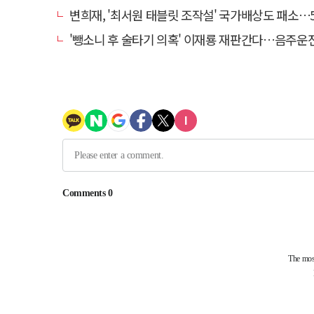
변희재, '최서원 태블릿 조작설' 국가배상도 패소…5천만원 청
'뺑소니 후 술타기 의혹' 이재룡 재판간다…음주운전 혐의