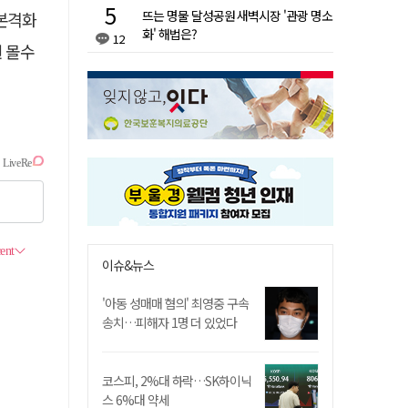
뜨는 명물 달성공원 새벽시장 '관광 명소
 본격화
화' 해법은?
12
원 몰수
이슈&뉴스
'아동 성매매 혐의' 최영중 구속
송치…피해자 1명 더 있었다
코스피, 2%대 하락…SK하이닉
스 6%대 약세