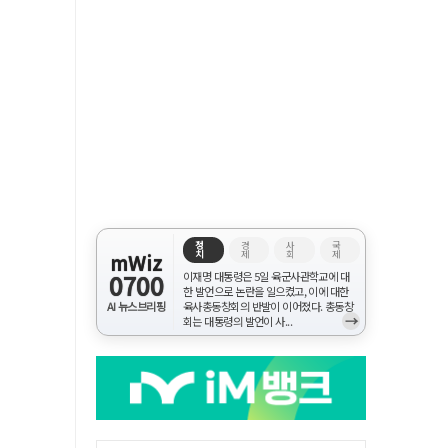
정
경
사
국
치
제
회
제
mWiz
0700
이재명 대통령은 5일 육군사관학교에 대
한 발언으로 논란을 일으켰고, 이에 대한
AI 뉴스브리핑
육사총동창회의 반발이 이어졌다. 총동창
→
회는 대통령의 발언이 사...