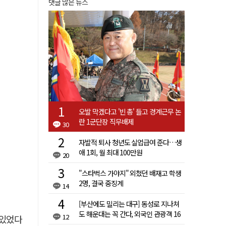
댓글 많은 뉴스
오발 막겠다고 '빈 총' 들고 경계근무 논
란 1군단장 직무배제
30
자발적 퇴사 청년도 실업급여 준다…생
애 1회, 월 최대 100만원
20
"스타벅스 가야지" 외쳤던 배재고 학생
2명, 결국 중징계
14
[부산에도 밀리는 대구] 동성로 지나쳐
도 해운대는 꼭 간다, 외국인 관광객 16
12
 있었다
배 차이