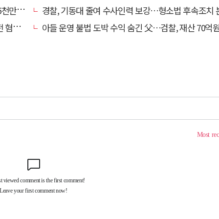
구 기각
경찰, 기동대 줄여 수사인력 보강…형소법 후속조치
 제외
아들 운영 불법 도박 수익 숨긴 父…검찰, 재산 70억