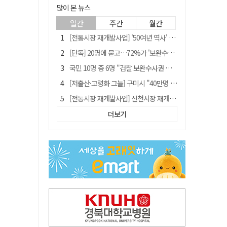
많이 본 뉴스
일간
주간
월간
[전통시장 재개발사업] '50여년 역사' 수성시장 자리에 25층 주상복합 들어선다
[단독] 20명에 묻고…72%가 '보완수사권 폐지'?
국민 10명 중 6명 "검찰 보완수사권 필요"…민주당 지지층도 53.8%
[저출산·고령화 그늘] 구미시 "40만명 사수" 고령군 "3만명대 회복"
[전통시장 재개발사업] 신천시장 재개발, 준공 후에도 소송전
李대통령 지지율 다시 40%대로…20대는 18.8%p 급락
더보기
李대통령 "육사 출신이 또 쿠데타 할 수도"…육사 총동창회 "정치적 보복"
안동-사가에, "50년 우정 넘어 미래 50년 함께 연다"
[인사]경상북도
유승민 "尹 졸업한 서울대 법대·충암고도 없애야"…李 육사 통합 직격