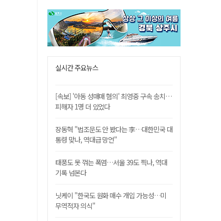
실시간 주요뉴스
[속보] '아동 성매매 혐의' 최영중 구속 송치…
피해자 1명 더 있었다
장동혁 "법조문도 안 봤다는 李…대한민국 대
통령 맞나, 역대급 망언"
태풍도 못 꺾는 폭염…서울 39도 찍나, 역대
기록 넘본다
닛케이 "한국도 원화 매수 개입 가능성…미
무역적자 의식"