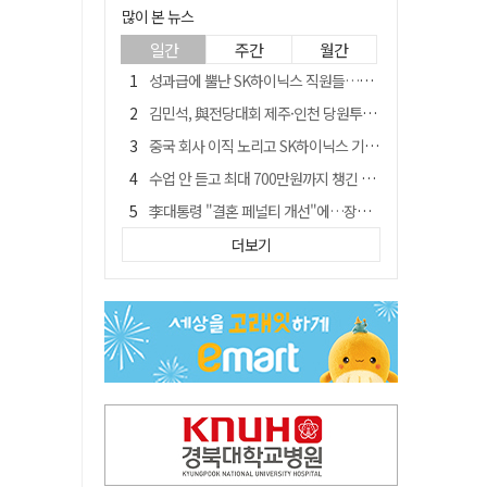
많이 본 뉴스
일간
주간
월간
성과급에 뿔난 SK하이닉스 직원들…3500명 모여 '새 노조' 만든다
김민석, 與전당대회 제주·인천 당원투표서 승리…누적 득표는 '초박빙'
중국 회사 이직 노리고 SK하이닉스 기밀 빼돌려…결국 실형
수업 안 듣고 최대 700만원까지 챙긴 포항 A대학 '유령 선수' 등 무더기 송치
李대통령 "결혼 페널티 개선"에…장동혁 "그 페널티 만든 게 이 정권"
경북 칠곡시니어클럽 커피앤솝 사업단…자개소품 만들기 문화체험 운영
더보기
트럼프 만난 손현보 목사…"현재 자유대한민국 여러 면에서 어려움"
신축 줄고 리모델링 뜨자…건설업계, 로봇·모듈러로 방향 튼다
"아버지 외출한 사이"…흉기로 40대母 살해한 고교 자퇴생, 구속 기로에
황희가 띄운 '버스 하우스'…민주당 "실현 거의 불가능, 해프닝으로 봐달라"