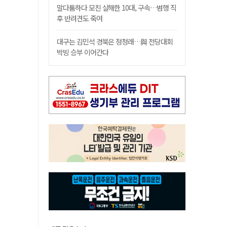
말다툼하다 모친 살해한 10대, 구속…범행 직
후 반려견도 죽여
대구는 김민석 경북은 정청래…與 전당대회
박빙 승부 이어간다