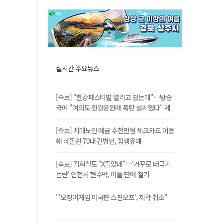
실시간 주요뉴스
[속보] "한강페스티벌 열리고 있는데"…방송
국에 "여의도 한강공원에 폭탄 설치했다" 제
보
[속보] 치매노인 예금 수천만원 체크카드 이용
해 빼돌린 70대 간병인, 집행유예
[속보] 김희철도 "X돌았네"…'거꾸로 태극기
논란' 인천시 현수막, 이틀 만에 철거
"'오징어게임 미국판 스핀오프', 제작 취소"