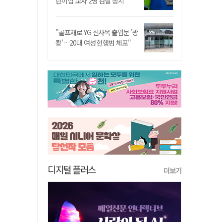
린이집 교사 2명 검찰 송치
"골프채로 YG 신사옥 출입문 '쾅
쾅'…20대 여성 현행범 체포"
디지털 플러스
더보기