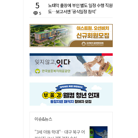
노태악 출장에 부인 별도 일정 수행 직원
도…보고서엔 '공식일정 참석'
5
이슈&뉴스
"3세 아동 학대"…대구 북구 어