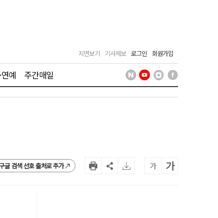
지면보기
기사제보
로그인
회원가입
·연예
주간매일
가
가
구글 검색 선호 출처로 추가