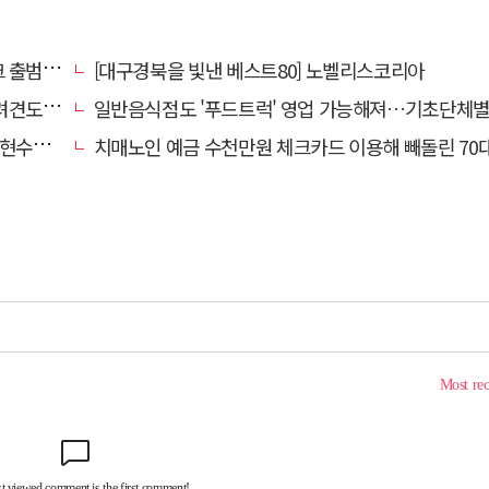
출범하다
[대구경북을 빛낸 베스트80] 노벨리스코리아
도 죽여
일반음식점도 '푸드트럭' 영업 가능해져…기초단체별 조례 개정 움
에 철거
치매노인 예금 수천만원 체크카드 이용해 빼돌린 70대 간병인, 집