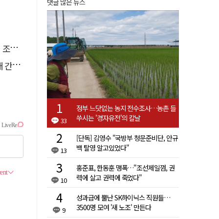
댓글 많은 뉴스
직임
행유예
정부 느닷없는 농지 전수조사…농촌 들
쑤시는 '경자유전'의 칼날
33
[단독] 김영수 "국방부 청문준비단, 안규
백 탈영 알고있었다"
13
홍준표, 한동훈 맹폭…"조선제일껌, 권
력에 살고 권력에 죽었다"
10
성과급에 뿔난 SK하이닉스 직원들…
3500명 모여 '새 노조' 만든다
9