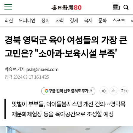
최신
오피니언
정치
사회
경제
국제
문화
스포츠
경북 영덕군 육아 여성들의 가장 큰
고민은? "소아과·보육시설 부족'
박승혁 기자
psh@imaeil.com
입력 2024-03-17 16:14:25
구글 검색 선호 출처로 추가
맞벌이 부부들, 아이돌봄시스템 개선 건의…영덕목
재문화체험장 등을 육아공간으로 조성할 예정