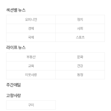
섹션별 뉴스
오피니언
정치
경제
사회
국제
스포츠
라이프 뉴스
부동산
문화
교육
건강
이웃사랑
동정
주간매일
고향사랑
구미