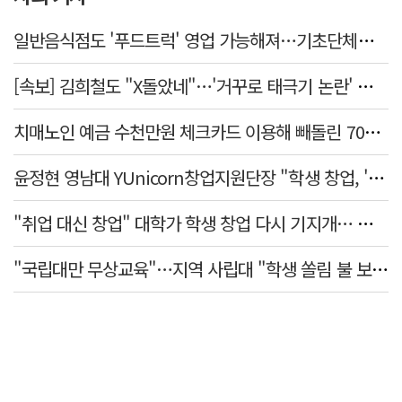
일반음식점도 '푸드트럭' 영업 가능해져…기초단체별 조례 개정 움직임
[속보] 김희철도 "X돌았네"…'거꾸로 태극기 논란' 인천시 현수막, 이틀 만에 철거
치매노인 예금 수천만원 체크카드 이용해 빼돌린 70대 간병인, 집행유예
윤정현 영남대 YUnicorn창업지원단장 "학생 창업, '팀 빌딩'이 제일 중요"
"취업 대신 창업" 대학가 학생 창업 다시 기지개… 창업자·기업·매출 동반 성장
"국립대만 무상교육"…지역 사립대 "학생 쏠림 불 보듯"