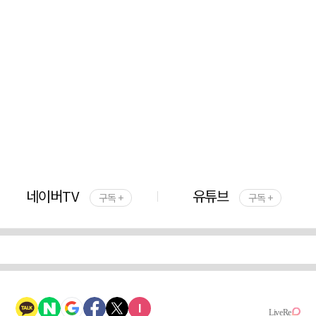
네이버TV
유튜브
구독 +
구독 +