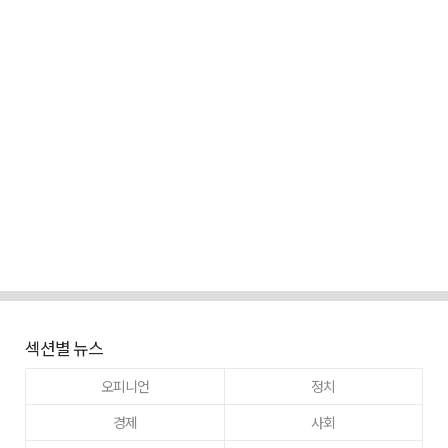
섹션별 뉴스
오피니언
정치
경제
사회