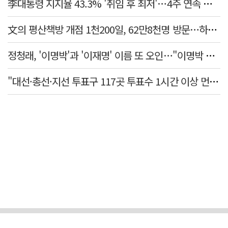
李대통령 지지율 43.3% '취임 후 최저'…4주 연속 내리막
文의 평산책방 개점 1천200일, 62만8천명 방문…하루 평균 500명↑
정청래, '이명박'과 '이재명' 이름 또 오인…"이명박 대통령 임기안에 반도체 제품 출시"
"대선·총선·지선 투표구 117곳 투표수 1시간 이상 먼저 입력"