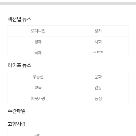
섹션별 뉴스
오피니언
정치
경제
사회
국제
스포츠
라이프 뉴스
부동산
문화
교육
건강
이웃사랑
동정
주간매일
고향사랑
구미