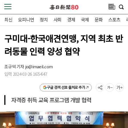
최신
오피니언
정치
사회
경제
국제
문화
스포츠
구미대-한국애견연맹, 지역 최초 반
려동물 인력 양성 협약
조규덕 기자
jo@imaeil.com
입력 2024-03-26 16:54:47
구글 검색 선호 출처로 추가
자격증 취득 교육 프로그램 개발 협력