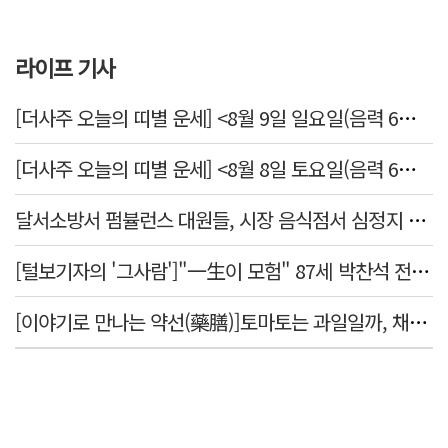
라이프 기사
[더사주 오늘의 띠별 운세] <8월 9일 일요일(음력 6월27일)>
[더사주 오늘의 띠별 운세] <8월 8일 토요일(음력 6월26일)>
달서소방서 펌뷸런스 대원들, 시장 음식점서 심정지 환자 생명 살려
[털보기자의 '그사람']"一生이 모험" 87세 박찬석 전 경북대 총장
[이야기로 만나는 약선(藥膳)]토마토는 과일일까, 채소일까