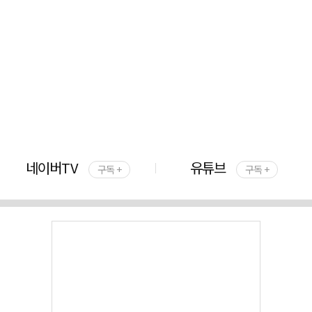
네이버TV
유튜브
구독 +
구독 +