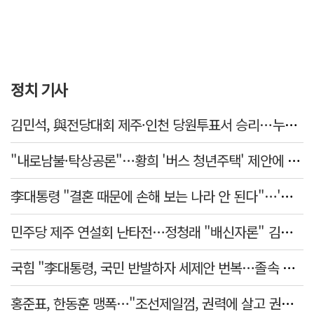
정치 기사
김민석, 與전당대회 제주·인천 당원투표서 승리…누적 득표는 '초박빙'
"내로남불·탁상공론"…황희 '버스 청년주택' 제안에 與 내부서도 쓴소리
李대통령 "결혼 때문에 손해 보는 나라 안 된다"…'결혼 페널티' 22개 손본다
민주당 제주 연설회 난타전…정청래 "배신자론" 김민석 "관리 무능"
국힘 "李대통령, 국민 반발하자 세제안 번복…졸속 국정 즉각 중단"
홍준표, 한동훈 맹폭…"조선제일껌, 권력에 살고 권력에 죽었다"