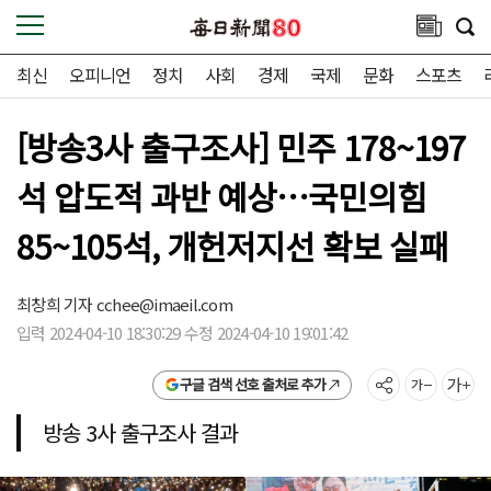
최신
오피니언
정치
사회
경제
국제
문화
스포츠
[방송3사 출구조사] 민주 178~197
석 압도적 과반 예상…국민의힘
85~105석, 개헌저지선 확보 실패
최창희 기자
cchee@imaeil.com
입력 2024-04-10 18:30:29 수정 2024-04-10 19:01:42
구글 검색 선호 출처로 추가
방송 3사 출구조사 결과