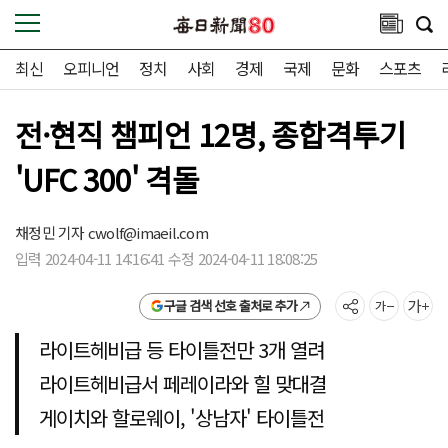
최신
오피니언
정치
사회
경제
국제
문화
스포츠
전·현직 챔피언 12명, 종합격투기
'UFC 300' 격돌
채정민 기자
cwolf@imaeil.com
입력 2024-04-11 14:16:41 수정 2024-04-11 18:08:25
구글 검색 선호 출처로 추가
라이트헤비급 등 타이틀전만 3개 열려
라이트헤비급서 페레이라와 힐 맞대결
게이치와 할로웨이, '상남자' 타이틀전