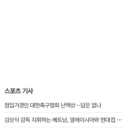
스포츠 기사
점입가경인 대한축구협회 난맥상…답은 없나
김상식 감독 지휘하는 베트남, 말레이시아와 현대컵 4강 격돌