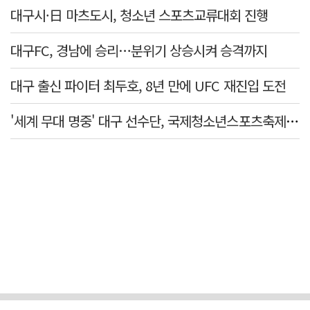
대구시·日 마츠도시, 청소년 스포츠교류대회 진행
대구FC, 경남에 승리…분위기 상승시켜 승격까지
대구 출신 파이터 최두호, 8년 만에 UFC 재진입 도전
'세계 무대 명중' 대구 선수단, 국제청소년스포츠축제 금1·동4개