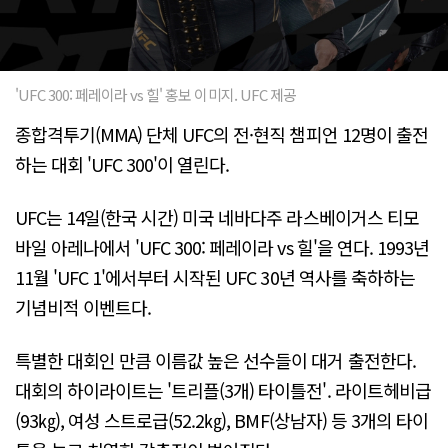
'UFC 300: 페레이라 vs 힐' 홍보 이미지. UFC 제공
종합격투기(MMA) 단체 UFC의 전·현직 챔피언 12명이 출전
하는 대회 'UFC 300'이 열린다.
UFC는 14일(한국 시간) 미국 네바다주 라스베이거스 티모
바일 아레나에서 'UFC 300: 페레이라 vs 힐'을 연다. 1993년
11월 'UFC 1'에서부터 시작된 UFC 30년 역사를 축하하는
기념비적 이벤트다.
특별한 대회인 만큼 이름값 높은 선수들이 대거 출전한다.
대회의 하이라이트는 '트리플(3개) 타이틀전'. 라이트헤비급
(93㎏), 여성 스트로급(52.2㎏), BMF(상남자) 등 3개의 타이