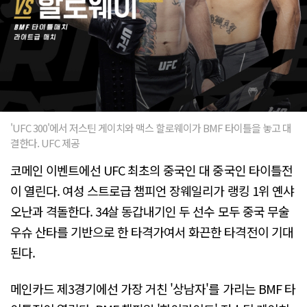
'UFC 300'에서 저스틴 게이치와 맥스 할로웨이가 BMF 타이틀을 놓고 대
결한다. UFC 제공
코메인 이벤트에선 UFC 최초의 중국인 대 중국인 타이틀전
이 열린다. 여성 스트로급 챔피언 장웨일리가 랭킹 1위 옌샤
오난과 격돌한다. 34살 동갑내기인 두 선수 모두 중국 무술
우슈 산타를 기반으로 한 타격가여서 화끈한 타격전이 기대
된다.
메인카드 제3경기에선 가장 거친 '상남자'를 가리는 BMF 타