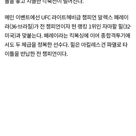
틀을 놓고 치열한 각축전이 벌어진다.
메인 이벤트에선 UFC 라이트헤비급 챔피언 알렉스 페레이
라(36·브라질)가 전 챔피언이자 현 랭킹 1위인 자마할 힐(32·
미국)과 맞붙는다. 페레이라는 킥복싱에 이어 종합격투기에
서도 두 체급을 정복한 선수다. 힐은 아킬레스건 파열로 타
이틀을 반납한 전 챔피언이다.