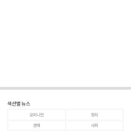
섹션별 뉴스
오피니언
정치
경제
사회