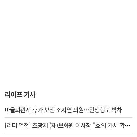
라이프 기사
마을회관서 휴가 보낸 조지연 의원…민생행보 박차
[리더 열전] 조광제 (재)보화원 이사장 "효의 가치 확산 위해 젊은층 참여 이끌어낼 것"