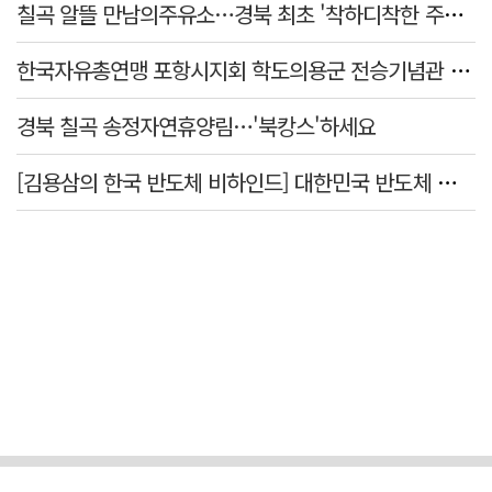
칠곡 알뜰 만남의주유소…경북 최초 '착하디착한 주유소' 선정
한국자유총연맹 포항시지회 학도의용군 전승기념관 방문
경북 칠곡 송정자연휴양림…'북캉스'하세요
[김용삼의 한국 반도체 비하인드] 대한민국 반도체 신화의 출발