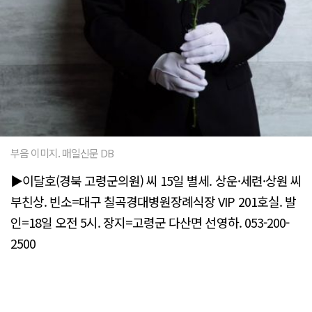
부음 이미지. 매일신문 DB
▶이달호(경북 고령군의원) 씨 15일 별세. 상운·세련·상원 씨
부친상. 빈소=대구 칠곡경대병원장례식장 VIP 201호실. 발
인=18일 오전 5시. 장지=고령군 다산면 선영하. 053-200-
2500