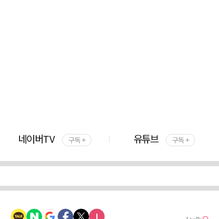
네이버TV
유튜브
구독 +
구독 +