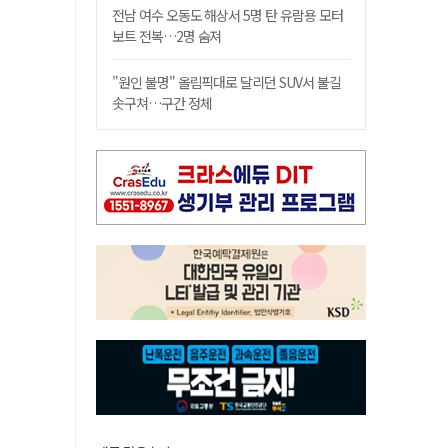
전남 여수 오동도 해상서 5명 탄 유람용 모터
보트 전복…2명 숨져
"원인 불명" 올림픽대로 달리던 SUV서 불길
솟구쳐…구간 정체