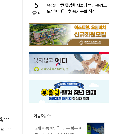
유승민 "尹 졸업한 서울대 법대·충암고
도 없애야"…李 육사 통합 직격
6
이슈&뉴스
소리
"3세 아동 학대"…대구 북구 어
능"