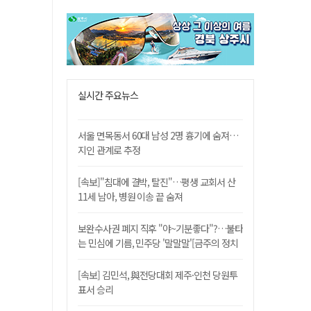
실시간 주요뉴스
서울 면목동서 60대 남성 2명 흉기에 숨져…
지인 관계로 추정
[속보]"침대에 결박, 탈진"…평생 교회서 산
11세 남아, 병원 이송 끝 숨져
보완수사권 폐지 직후 "야~기분좋다"?…불타
는 민심에 기름, 민주당 '말말말'[금주의 정치
舌전]
[속보] 김민석, 與전당대회 제주·인천 당원투
표서 승리