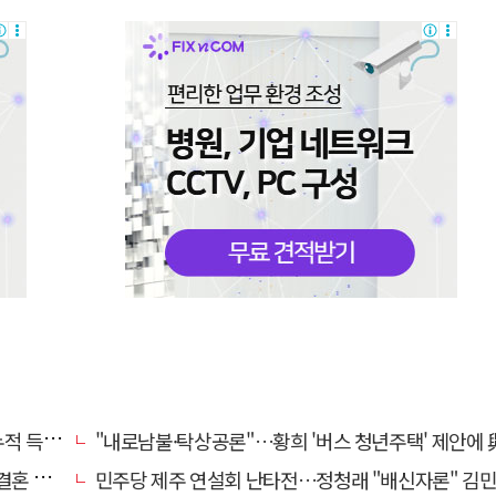
초박빙'
"내로남불·탁상공론"…황희 '버스 청년주택' 제안에 與 내부서도 쓴
 손본다
민주당 제주 연설회 난타전…정청래 "배신자론" 김민석 "관리 무