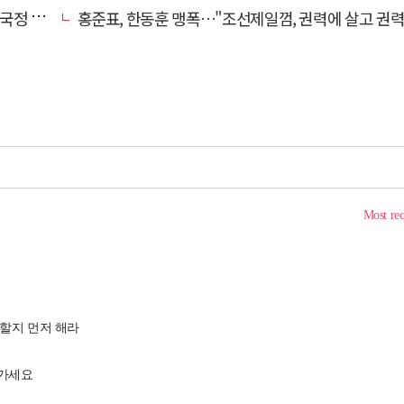
 중단"
홍준표, 한동훈 맹폭…"조선제일껌, 권력에 살고 권력에 죽었