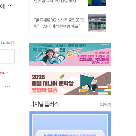
린이집 교사 2명 검찰 송치
다"
"골프채로 YG 신사옥 출입문 '쾅
쾅'…20대 여성 현행범 체포"
디지털 플러스
더보기