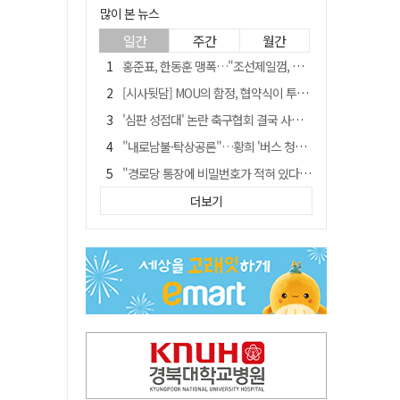
많이 본 뉴스
일간
주간
월간
홍준표, 한동훈 맹폭…"조선제일껌, 권력에 살고 권력에 죽었다"
[시사뒷담] MOU의 함정, 협약식이 투자 확정은 아니긴 해
'심판 성접대' 논란 축구협회 결국 사과…"깊이 반성, 쇄신하겠다"
"내로남불·탁상공론"…황희 '버스 청년주택' 제안에 與 내부서도 쓴소리
"경로당 통장에 비밀번호가 적혀 있다"…전국 돌며 경로당 13곳 턴 30대 구속
예안향교 대성전, '국가지정 보물로 지정'
더보기
휠체어 환자 발로 밀어 숨지게 한 70대 간병인…2심도 집행유예
"침대에 결박, 탈진"…평생 교회서 산 11세 남아, 병원 이송 끝 숨져
김민석, 與전당대회 제주·인천 당원투표서 승리…누적 득표는 '초박빙'
[금주의 이슈] 하늘의 외계인, 바다의 귀향자…영화 '호프'와 '오디세이'