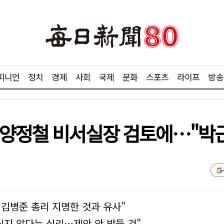
피니언
정치
경제
사회
국제
문화
스포츠
라이프
방송
·양정철 비서실장 검토에…"박근
 김병준 총리 지명한 것과 유사"
싶지 않다는 심리…제안 안 받들 것"