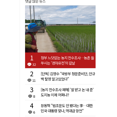
댓글 많은 뉴스
정부 느닷없는 농지 전수조사…농촌 들
쑤시는 '경자유전'의 칼날
32
[단독] 김영수 "국방부 청문준비단, 안규
백 탈영 알고있었다"
11
[농지 전수조사 폐해] '쌀 받고 논 내 준'
도지농 이제 어쩌나?
8
장동혁 "법조문도 안 봤다는 李…대한
민국 대통령 맞나, 역대급 망언"
6