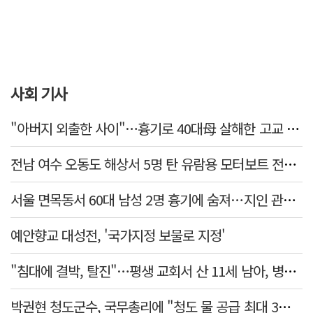
사회 기사
"아버지 외출한 사이"…흉기로 40대母 살해한 고교 자퇴생, 구속 기로에
전남 여수 오동도 해상서 5명 탄 유람용 모터보트 전복…2명 숨져
서울 면목동서 60대 남성 2명 흉기에 숨져…지인 관계로 추정
예안향교 대성전, '국가지정 보물로 지정'
"침대에 결박, 탈진"…평생 교회서 산 11세 남아, 병원 이송 끝 숨져
박권현 청도군수, 국무총리에 "청도 물 공급 최대 3만t 늘려달라"