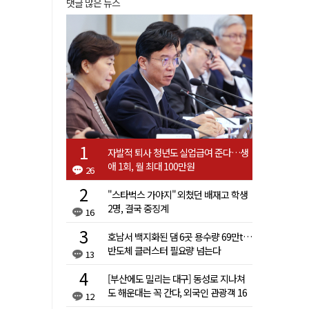
댓글 많은 뉴스
자발적 퇴사 청년도 실업급여 준다…생
애 1회, 월 최대 100만원
26
"스타벅스 가야지" 외쳤던 배재고 학생
2명, 결국 중징계
16
호남서 백지화된 댐 6곳 용수량 69만t…
반도체 클러스터 필요량 넘는다
13
[부산에도 밀리는 대구] 동성로 지나쳐
도 해운대는 꼭 간다, 외국인 관광객 16
12
배 차이