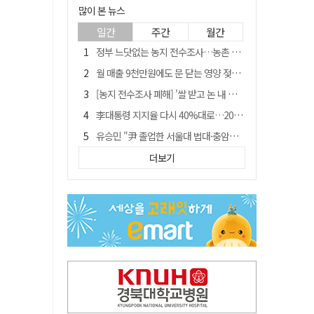
많이 본 뉴스
일간
주간
월간
정부 느닷없는 농지 전수조사…농촌 들쑤시는 '경자유전'의 칼날
월 매출 9천만원에도 문 닫는 영양 젖소농장… "일할 사람이 없어"
[농지 전수조사 폐해] '쌀 받고 논 내 준' 도지농 이제 어쩌나?
李대통령 지지율 다시 40%대로…20대는 18.8%p 급락
유승민 "尹 졸업한 서울대 법대·충암고도 없애야"…李 육사 통합 직격
[농지 전수조사 폐해] 농지값도 흔들리나…"도지 막히면 헐값 매물 나올 수도"
더보기
지역활성화 펀드 9호…포항 AI 데이터센터에 6천억 투입
국민 51.9% "李 대통령 재판 재개 필요하다"
경북 영천시, 9월부터 11월까지 반값 여행 혜택 제공
아쉬운 태클