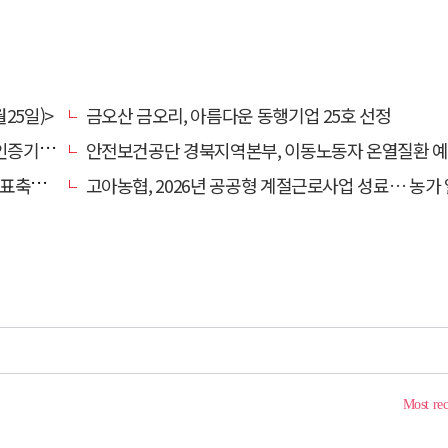
25일)>
금오산 금오리, 아름다운 동행기업 25호 선정
관 선정
안전보건공단 경북지역본부, 이동노동자 온열질환 예방 캠
 나서
고아농협, 2026년 공공형 계절근로사업 성료… 농가 일손 부족 해소 '효