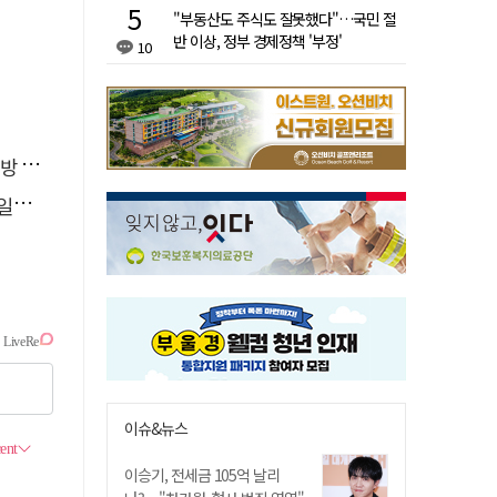
"부동산도 주식도 잘못했다"…국민 절
반 이상, 정부 경제정책 '부정'
10
페인
자'
이슈&뉴스
이승기, 전세금 105억 날리