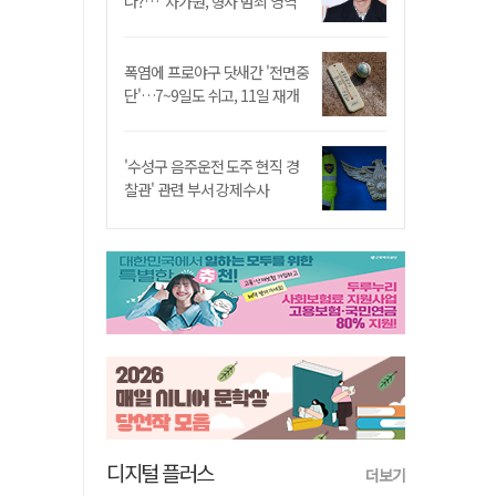
나?…"차가원, 형사 범죄 영역"
폭염에 프로야구 닷새간 '전면중
단'…7~9일도 쉬고, 11일 재개
'수성구 음주운전 도주 현직 경
찰관' 관련 부서 강제수사
디지털 플러스
더보기