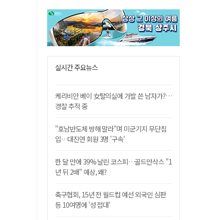
실시간 주요뉴스
케리비안 베이 女탈의실에 가발 쓴 남자가?…
경찰 추적 중
"호남반도체 방해 말라"며 미군기지 무단침
입…대진연 회원 3명 '구속'
한 달 만에 39% 날린 코스피…골드만삭스 "1
년 뒤 2배" 예상, 왜?
축구협회, 15년 전 월드컵 예선 외국인 심판
등 10여명에 '성 접대'