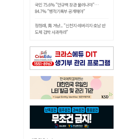
국민 75.6% "안규백 장관 물러나야"…
84.7% "병적기록부 공개해야"
정청래, 靑 겨냥... "신천지·레버리지·호남 반
도체 겁박 사과하라"