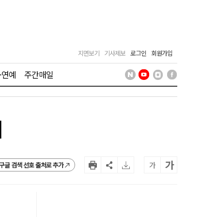
지면보기
기사제보
로그인
회원가입
·연예
주간매일
시
가
가
구글 검색 선호 출처로 추가