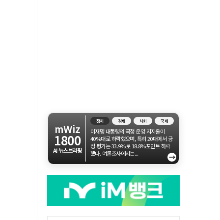
정치
경제
사회
국제
mWiz
이재명 대통령의 국정 운영 지지율이
1800
40%대로 하락했으며, 특히 20대에서 긍
정 평가는 33.9%로 18.8%포인트 하락
AI 뉴스브리핑
했다. 여론조사에서는...
→