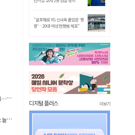
린이집 교사 2명 검찰 송치
"골프채로 YG 신사옥 출입문 '쾅
쾅'…20대 여성 현행범 체포"
숨져
디지털 플러스
더보기
달라"