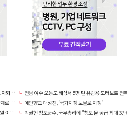
 기로에
전남 여수 오동도 해상서 5명 탄 유람용 모터보트 전복…2명 
로 추정
예안향교 대성전, '국가지정 보물로 지정'
끝 숨져
박권현 청도군수, 국무총리에 "청도 물 공급 최대 3만t 늘려