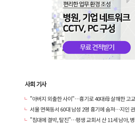
사회 기사
"아버지 외출한 사이"…흉기로 40대母 살해한 고교 자퇴생, 구속
서울 면목동서 60대 남성 2명 흉기에 숨져…지인 관계
"침대에 결박, 탈진"…평생 교회서 산 11세 남아, 병원 이송 