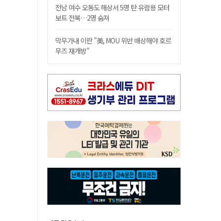
전남 여수 오동도 해상서 5명 탄 유람용 모터
보트 전복…2명 숨져
막무가내 이란 "美, MOU 위반 배상해야 호르
무즈 재개방"