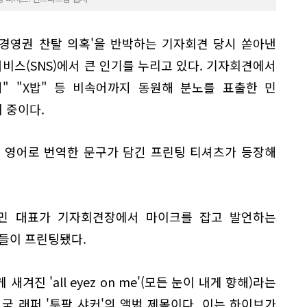
'경영권 찬탈 의혹'을 반박하는 기자회견 당시 쏟아낸
스(SNS)에서 큰 인기를 누리고 있다. 기자회견에서
개저씨" "X밥" 등 비속어까지 동원해 분노를 표출한 민
 중이다.
을 영어로 번역한 문구가 담긴 프린팅 티셔츠가 등장해
민 대표가 기자회견장에서 마이크를 잡고 발언하는
들이 프린팅됐다.
겨진 'all eyez on me'(모든 눈이 내게 향해)라는
미국 래퍼 '투팍 샤커'의 앨범 제목이다. 이는 하이브가