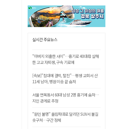
실시간 주요뉴스
"아버지 외출한 사이"…흉기로 40대母 살해
한 고교 자퇴생, 구속 기로에
[속보]"침대에 결박, 탈진"…평생 교회서 산
11세 남아, 병원 이송 끝 숨져
서울 면목동서 60대 남성 2명 흉기에 숨져…
지인 관계로 추정
"원인 불명" 올림픽대로 달리던 SUV서 불길
솟구쳐…구간 정체