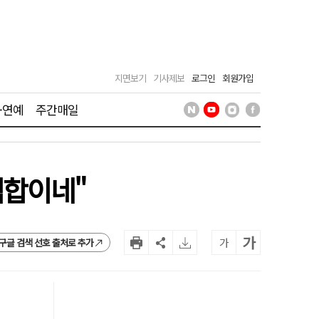
지면보기
기사제보
로그인
회원가입
·연예
주간매일
힙합이네"
가
가
구글 검색 선호 출처로 추가