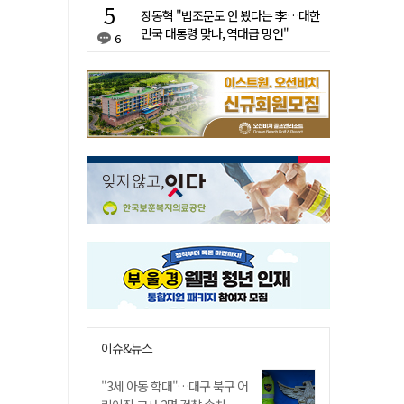
장동혁 "법조문도 안 봤다는 李…대한
민국 대통령 맞나, 역대급 망언"
6
이슈&뉴스
"3세 아동 학대"…대구 북구 어