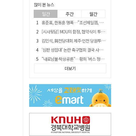
많이 본 뉴스
일간
주간
월간
홍준표, 한동훈 맹폭…"조선제일껌, 권력에 살고 권력에 죽었다"
[시사뒷담] MOU의 함정, 협약식이 투자 확정은 아니긴 해
김민석, 與전당대회 제주·인천 당원투표서 승리…누적 득표는 '초박빙'
'심판 성접대' 논란 축구협회 결국 사과…"깊이 반성, 쇄신하겠다"
"내로남불·탁상공론"…황희 '버스 청년주택' 제안에 與 내부서도 쓴소리
"경로당 통장에 비밀번호가 적혀 있다"…전국 돌며 경로당 13곳 턴 30대 구속
더보기
"침대에 결박, 탈진"…평생 교회서 산 11세 남아, 병원 이송 끝 숨져
예안향교 대성전, '국가지정 보물로 지정'
휠체어 환자 발로 밀어 숨지게 한 70대 간병인…2심도 집행유예
박권현 청도군수, 국무총리에 "청도 물 공급 최대 3만t 늘려달라"