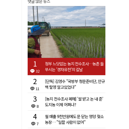
댓글 많은 뉴스
정부 느닷없는 농지 전수조사…농촌 들
쑤시는 '경자유전'의 칼날
32
[단독] 김영수 "국방부 청문준비단, 안규
백 탈영 알고있었다"
11
[농지 전수조사 폐해] '쌀 받고 논 내 준'
도지농 이제 어쩌나?
8
월 매출 9천만원에도 문 닫는 영양 젖소
농장… "일할 사람이 없어"
7