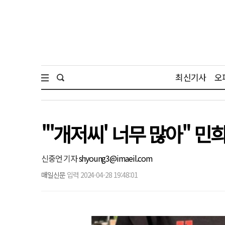
최신기사
오
"'개저씨' 너무 많아" 
신중언 기자
shyoung3@imaeil.com
매일신문
입력 2024-04-28 19:48:01