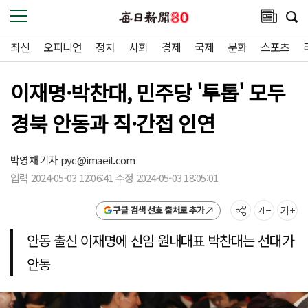
최신
오피니언
정치
사회
경제
국제
문화
스포츠
이재명·박찬대, 민주당 '투톱' 모두
경북 안동과 직·간접 인연
박영채 기자
pyc@imaeil.com
입력 2024-05-03 12:06:41 수정 2024-05-03 18:05:01
구글 검색 선호 출처로 추가
안동 출신 이재명에 신임 원내대표 박찬대는 선대가
안동