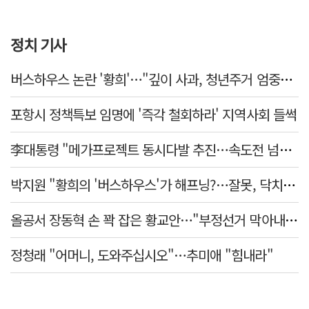
정치 기사
버스하우스 논란 '황희'…"깊이 사과, 청년주거 엄중함 못 헤아려"
포항시 정책특보 임명에 '즉각 철회하라' 지역사회 들썩
李대통령 "메가프로젝트 동시다발 추진…속도전 넘어 전격전"
박지원 "황희의 '버스하우스'가 해프닝?…잘못, 닥치고 사과해야"
올공서 장동혁 손 꽉 잡은 황교안…"부정선거 막아내기 함께 하자"
정청래 "어머니, 도와주십시오"…추미애 "힘내라"