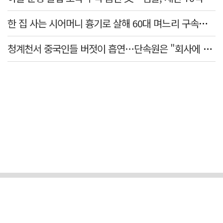
한 집 사는 시어머니 흉기로 살해 60대 며느리 구속…범행 동기는
청계천서 중국인들 버젓이 흡연…단속원은 "회사에 알려라" 딴청