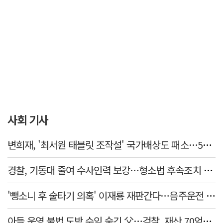
사회 기사
변희재, '최서원 태블릿 조작설' 국가배상도 패소…5천만원 청구 기각
경찰, 기동대 줄여 수사인력 보강…형소법 후속조치 본격화
'뺑소니 후 술타기 의혹' 이재룡 재판간다…음주운전 혐의 제외
아들 운영 불법 도박 수익 숨긴 父…검찰, 재산 70억원 몰수