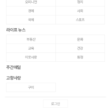
오피니언
정치
경제
사회
국제
스포츠
라이프 뉴스
부동산
문화
교육
건강
이웃사랑
동정
주간매일
고향사랑
구미
로그인