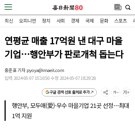
최신
오피니언
정치
사회
경제
국제
문화
스포츠
연평균 매출 17억원 낸 대구 마을
기업…행안부가 판로개척 돕는다
홍준표 기자
pyoya@imaeil.com
입력 2024-05-07 15:10:50 수정 2024-05-07 18:29:28
구글 검색 선호 출처로 추가
행안부, 모두애(愛)·우수 마을기업 21곳 선정…최대
1억 지원