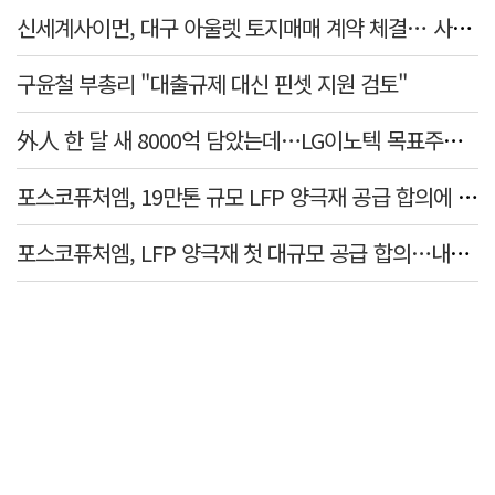
신세계사이먼, 대구 아울렛 토지매매 계약 체결… 사업 본궤도
구윤철 부총리 "대출규제 대신 핀셋 지원 검토"
外人 한 달 새 8000억 담았는데…LG이노텍 목표주가는 왜 엇갈릴까
포스코퓨처엠, 19만톤 규모 LFP 양극재 공급 합의에 3%대 강세
포스코퓨처엠, LFP 양극재 첫 대규모 공급 합의…내년부터 6년간 19만t