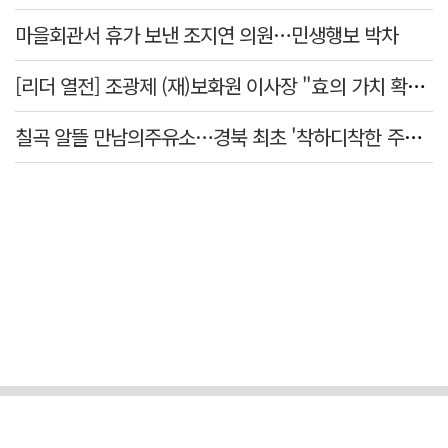
마을회관서 휴가 보낸 조지연 의원…민생행보 박차
[리더 열전] 조광제 (재)보화원 이사장 "효의 가치 확산 위해 젊은층 참여 이끌어낼 것"
칠곡 알뜰 만남의주유소…경북 최초 '착하디착한 주유소' 선정