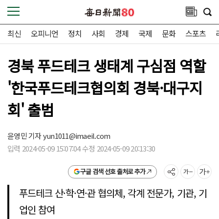
최신
오피니언
정치
사회
경제
국제
문화
스포츠
경북 푸드테크 생태계 구심점 역할
'한국푸드테크협의회 경북·대구지
회' 출범
윤영민 기자
yun1011@imaeil.com
입력 2024-05-09 15:07:04 수정 2024-05-09 20:13:30
구글 검색 선호 출처로 추가
푸드테크 산·학·연·관 협의체, 각계 전문가, 기관, 기
업인 참여