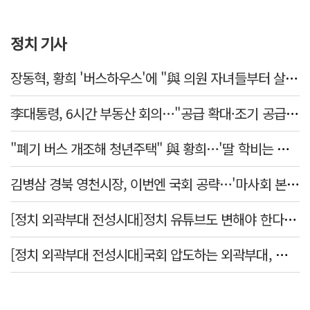
정치 기사
장동혁, 황희 '버스하우스'에 "與 의원 자녀들부터 살아보면 어떨까?"
李대통령, 6시간 부동산 회의…"공급 확대·조기 공급 과감히 실천"
"폐기 버스 개조해 청년주택" 與 황희…'딸 학비는 年 4200만원'
김병삼 경북 영천시장, 이번엔 국회 공략…'마사회 본사 이전·광역교통망 확충' 요청
[정치 외곽부대 전성시대]정치 유튜브도 변해야 한다 "화합과 존중"
[정치 외곽부대 전성시대]국회 압도하는 외곽부대, 목소리 왜 커지나?