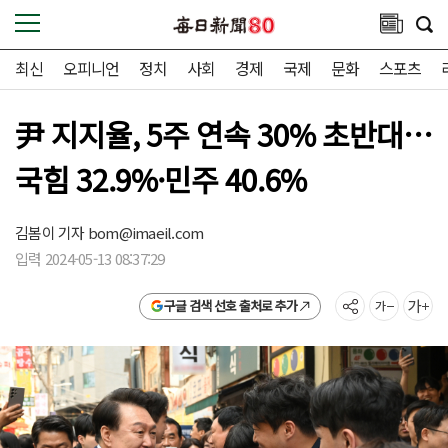
최신
오피니언
정치
사회
경제
국제
문화
스포츠
尹 지지율, 5주 연속 30% 초반대…
국힘 32.9%·민주 40.6%
김봄이 기자
bom@imaeil.com
입력 2024-05-13 08:37:29
구글 검색 선호 출처로 추가