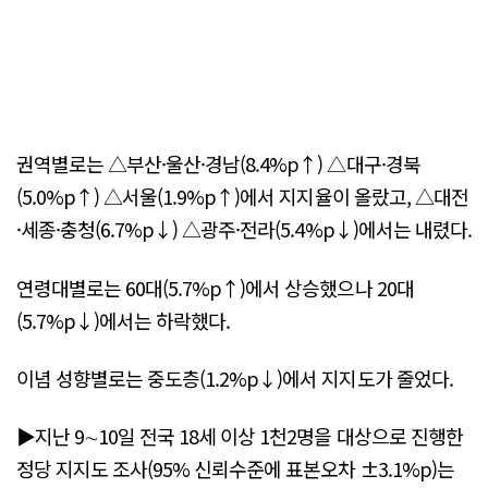
권역별로는 △부산·울산·경남(8.4%p↑) △대구·경북
(5.0%p↑) △서울(1.9%p↑)에서 지지율이 올랐고, △대전
·세종·충청(6.7%p↓) △광주·전라(5.4%p↓)에서는 내렸다.
연령대별로는 60대(5.7%p↑)에서 상승했으나 20대
(5.7%p↓)에서는 하락했다.
이념 성향별로는 중도층(1.2%p↓)에서 지지도가 줄었다.
▶지난 9∼10일 전국 18세 이상 1천2명을 대상으로 진행한
정당 지지도 조사(95% 신뢰수준에 표본오차 ±3.1%p)는