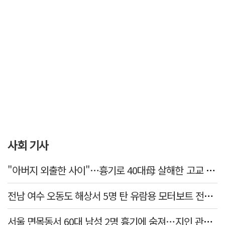
사회 기사
"아버지 외출한 사이"…흉기로 40대母 살해한 고교 자퇴생, 구속 기로에
전남 여수 오동도 해상서 5명 탄 유람용 모터보트 전복…2명 숨져
서울 면목동서 60대 남성 2명 흉기에 숨져…지인 관계로 추정