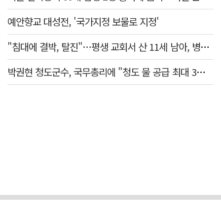
예안향교 대성전, '국가지정 보물로 지정'
"침대에 결박, 탈진"…평생 교회서 산 11세 남아, 병원 이송 끝 숨져
박권현 청도군수, 국무총리에 "청도 물 공급 최대 3만t 늘려달라"