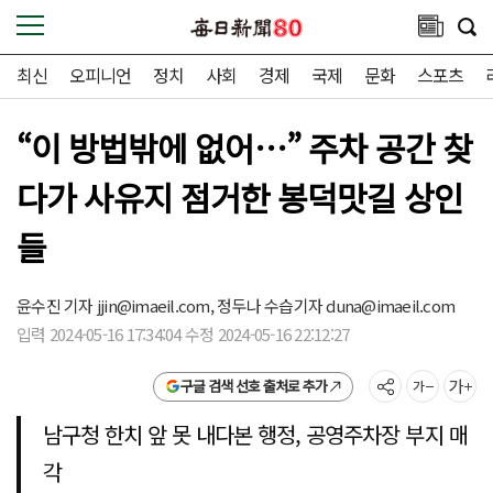
최신
오피니언
정치
사회
경제
국제
문화
스포츠
“이 방법밖에 없어…” 주차 공간 찾
다가 사유지 점거한 봉덕맛길 상인
들
윤수진 기자
jjin@imaeil.com,
정두나 수습기자
duna@imaeil.com
입력 2024-05-16 17:34:04 수정 2024-05-16 22:12:27
구글 검색 선호 출처로 추가
남구청 한치 앞 못 내다본 행정, 공영주차장 부지 매
각