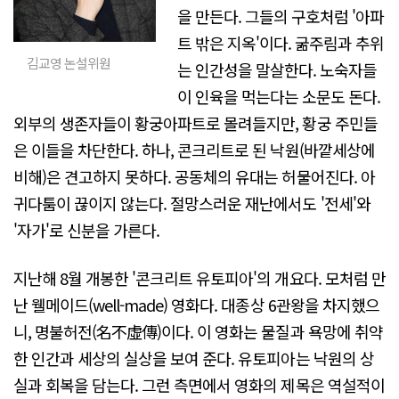
을 만든다. 그들의 구호처럼 '아파
트 밖은 지옥'이다. 굶주림과 추위
김교영 논설위원
는 인간성을 말살한다. 노숙자들
이 인육을 먹는다는 소문도 돈다.
외부의 생존자들이 황궁아파트로 몰려들지만, 황궁 주민들
은 이들을 차단한다. 하나, 콘크리트로 된 낙원(바깥세상에
비해)은 견고하지 못하다. 공동체의 유대는 허물어진다. 아
귀다툼이 끊이지 않는다. 절망스러운 재난에서도 '전세'와
'자가'로 신분을 가른다.
지난해 8월 개봉한 '콘크리트 유토피아'의 개요다. 모처럼 만
난 웰메이드(well-made) 영화다. 대종상 6관왕을 차지했으
니, 명불허전(名不虛傳)이다. 이 영화는 물질과 욕망에 취약
한 인간과 세상의 실상을 보여 준다. 유토피아는 낙원의 상
실과 회복을 담는다. 그런 측면에서 영화의 제목은 역설적이