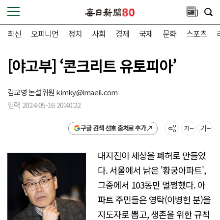
최신
오피니언
정치
사회
경제
국제
문화
스포츠
[야고부] ‘콘크리트 유토피아’
김교영 논설위원
kimky@imaeil.com
입력 2024-05-16 20:40:22
구글 검색 선호 출처로 추가
대지진이 세상을 폐허로 만들었
다. 서울에서 낡은 '황궁아파트',
그중에서 103동만 멀쩡했다. 아
파트 주민들은 영탁(이병헌 분)을
지도자로 뽑고, 생존을 위한 규칙