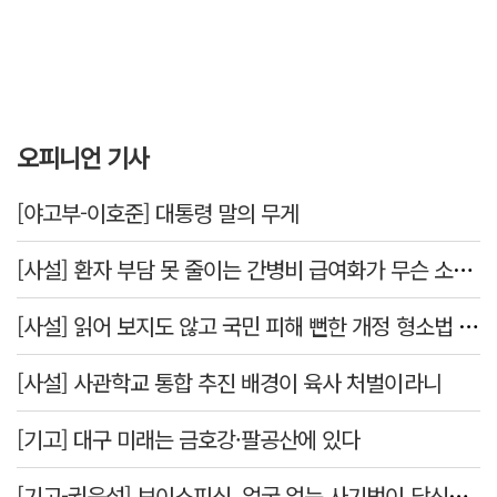
오피니언 기사
[야고부-이호준] 대통령 말의 무게
[사설] 환자 부담 못 줄이는 간병비 급여화가 무슨 소용인가
[사설] 읽어 보지도 않고 국민 피해 뻔한 개정 형소법 공포한 대통령
[사설] 사관학교 통합 추진 배경이 육사 처벌이라니
[기고] 대구 미래는 금호강·팔공산에 있다
[기고-권윤섭] 보이스피싱, 얼굴 없는 사기범이 당신을 노린다