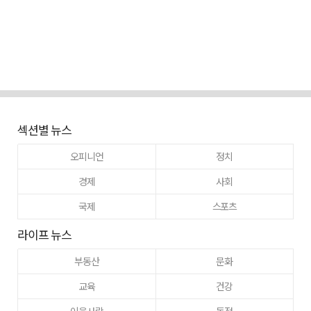
섹션별 뉴스
오피니언
정치
경제
사회
국제
스포츠
라이프 뉴스
부동산
문화
교육
건강
이웃사랑
동정