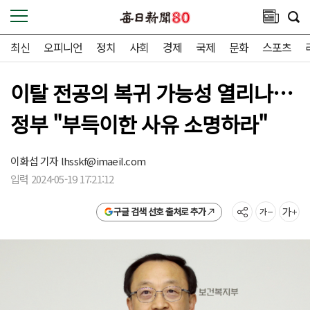
최신
오피니언
정치
사회
경제
국제
문화
스포츠
이탈 전공의 복귀 가능성 열리나…
정부 "부득이한 사유 소명하라"
이화섭 기자
lhsskf@imaeil.com
입력 2024-05-19 17:21:12
구글 검색 선호 출처로 추가