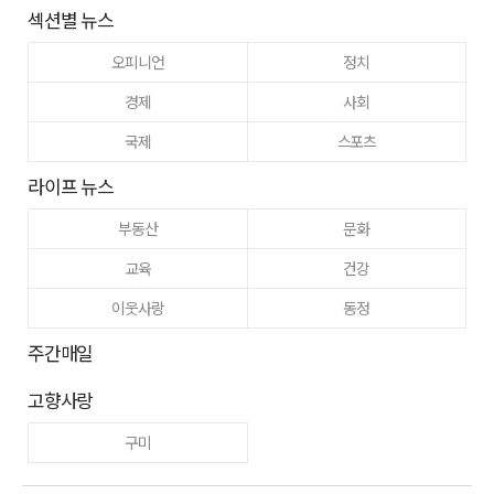
섹션별 뉴스
오피니언
정치
경제
사회
국제
스포츠
라이프 뉴스
부동산
문화
교육
건강
이웃사랑
동정
주간매일
고향사랑
구미