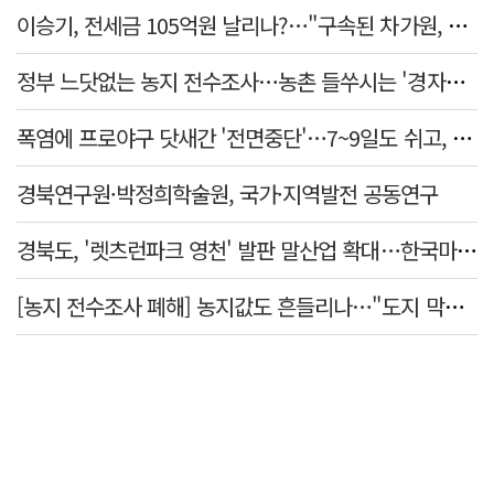
이승기, 전세금 105억원 날리나?…"구속된 차가원, 형사 범죄 영역"
정부 느닷없는 농지 전수조사…농촌 들쑤시는 '경자유전'의 칼날
폭염에 프로야구 닷새간 '전면중단'…7~9일도 쉬고, 11일 재개
경북연구원·박정희학술원, 국가·지역발전 공동연구
경북도, '렛츠런파크 영천' 발판 말산업 확대…한국마사회 유치도 총력
[농지 전수조사 폐해] 농지값도 흔들리나…"도지 막히면 헐값 매물 나올 수도"