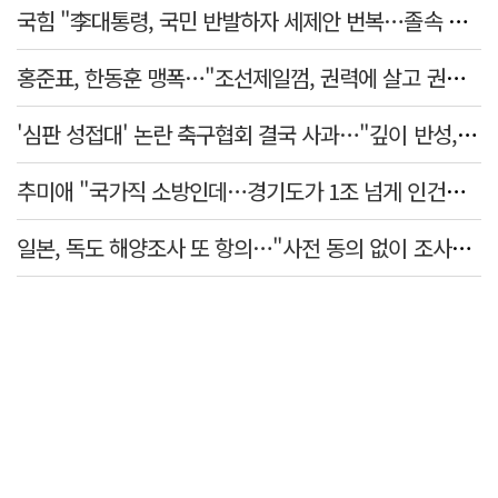
국힘 "李대통령, 국민 반발하자 세제안 번복…졸속 국정 즉각 중단"
홍준표, 한동훈 맹폭…"조선제일껌, 권력에 살고 권력에 죽었다"
'심판 성접대' 논란 축구협회 결국 사과…"깊이 반성, 쇄신하겠다"
추미애 "국가직 소방인데…경기도가 1조 넘게 인건비 대납"
일본, 독도 해양조사 또 항의…"사전 동의 없이 조사" 주장