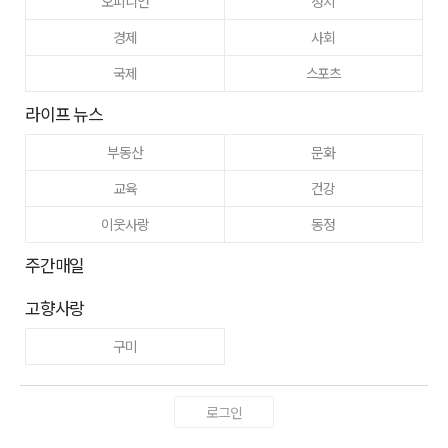
오피니언
정치
경제
사회
국제
스포츠
라이프 뉴스
부동산
문화
교육
건강
이웃사랑
동정
주간매일
고향사랑
구미
로그인