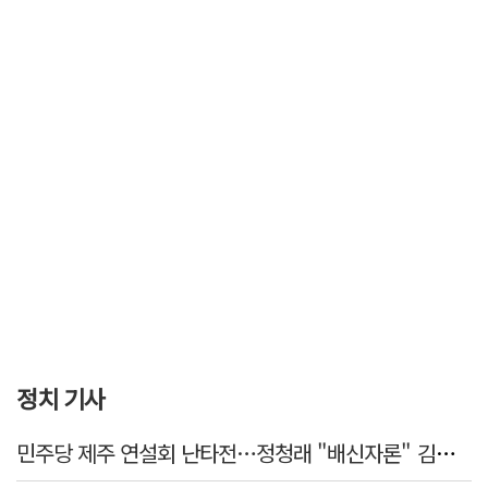
정치 기사
민주당 제주 연설회 난타전…정청래 "배신자론" 김민석 "관리 무능"