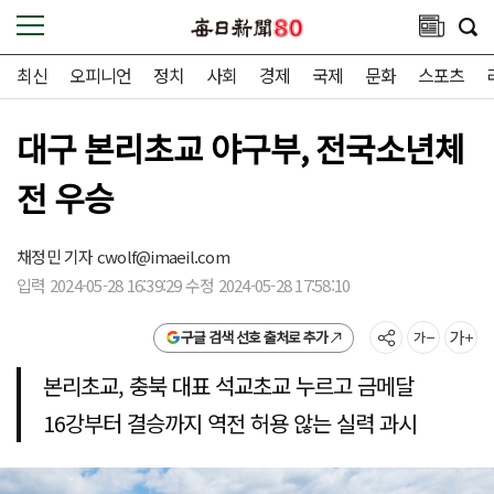
최신
오피니언
정치
사회
경제
국제
문화
스포츠
대구 본리초교 야구부, 전국소년체
전 우승
채정민 기자
cwolf@imaeil.com
입력 2024-05-28 16:39:29 수정 2024-05-28 17:58:10
구글 검색 선호 출처로 추가
본리초교, 충북 대표 석교초교 누르고 금메달
16강부터 결승까지 역전 허용 않는 실력 과시