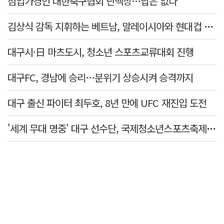
점입가경인 대한축구협회 난맥상…답은 없나
김상식 감독 지휘하는 베트남, 말레이시아와 현대컵 4강 격돌
대구시·日 마츠도시, 청소년 스포츠교류대회 진행
대구FC, 경남에 승리…분위기 상승시켜 승격까지
대구 출신 파이터 최두호, 8년 만에 UFC 재진입 도전
'세계 무대 명중' 대구 선수단, 국제청소년스포츠축제 금1·동4개