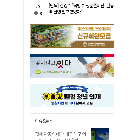
[단독] 김영수 "국방부 청문준비단, 안규
백 탈영 알고있었다"
9
이슈&뉴스
"3세 아동 학대"…대구 북구 어