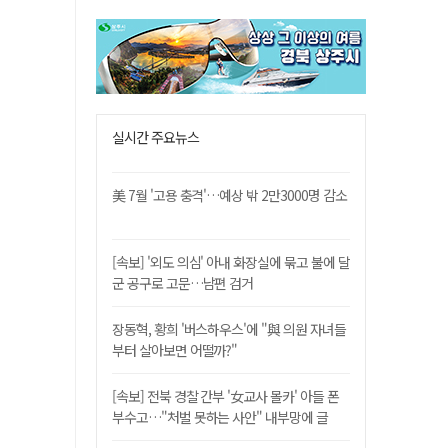
실시간 주요뉴스
美 7월 '고용 충격'…예상 밖 2만3000명 감소
[속보] '외도 의심' 아내 화장실에 묶고 불에 달
군 공구로 고문…남편 검거
장동혁, 황희 '버스하우스'에 "與 의원 자녀들
부터 살아보면 어떨까?"
[속보] 전북 경찰 간부 '女교사 몰카' 아들 폰
부수고…"처벌 못하는 사안" 내부망에 글