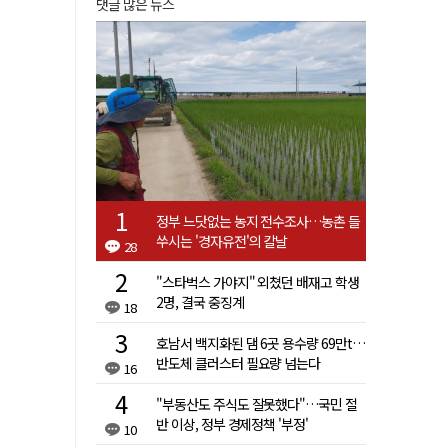
댓글 많은 뉴스
정부 느닷없는 농지 전수조사…농촌 들
쑤시는 '경자유전'의 칼날
28
"스타벅스 가야지" 외쳤던 배재고 학생
2명, 결국 중징계
18
호남서 백지화된 댐 6곳 용수량 69만t…
반도체 클러스터 필요량 넘는다
16
"부동산도 주식도 잘못했다"…국민 절
반 이상, 정부 경제정책 '부정'
10