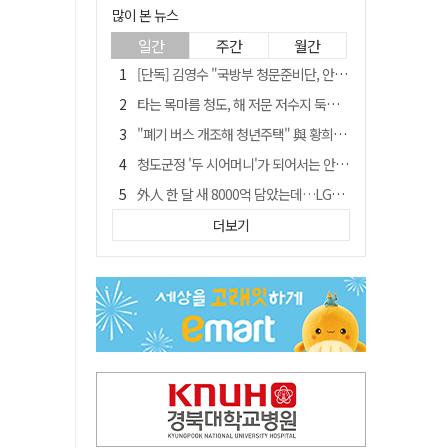
많이 본 뉴스
일간
주간
월간
[단독] 김영수 "국방부 청문준비단, 안규백 탈영 알고있었다"
타는 목마름 청도, 해 저문 저수지 둑에 군수가 서 있었다
"폐기 버스 개조해 청년주택" 與 황희…'딸 학비는 年 4200만원'
청도군정 '두 시어머니'가 되어서는 안된다
外人 한 달 새 8000억 담았는데…LG이노텍 목표주가는 왜 엇갈릴까
임시휴업 들어갔던 홈플러스 영주점, 7일 영업 재개…지하 1층만 운영
더보기
신세계사이먼, 대구 아울렛 토지매매 계약 체결… 사업 본궤도
SK하이닉스, 주당 375원 분기 배당 공시…"3분기 중 주주환원 방안 확정"
이의준 전 경북도 새마을봉사과장, 제28대 울릉군 부군수 취임
"상법개정해도 주주가 '봉'"…하이닉스 솔리다임 상장설에 술렁[개미와글와글]