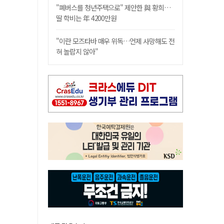
"폐버스를 청년주택으로" 제안한 與 황희…
딸 학비는 年 4200만원
"이란 모즈타바 매우 위독…언제 사망해도 전
혀 놀랍지 않아"