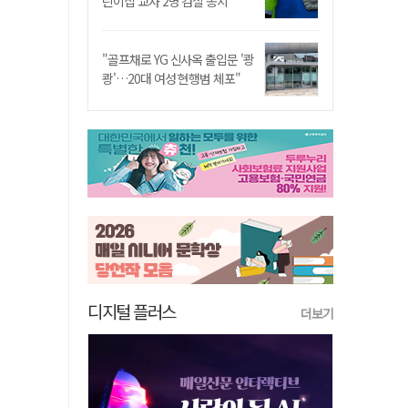
린이집 교사 2명 검찰 송치
"골프채로 YG 신사옥 출입문 '쾅
쾅'…20대 여성 현행범 체포"
디지털 플러스
더보기