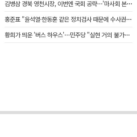
김병삼 경북 영천시장, 이번엔 국회 공략…'마사회 본사 이전·광역교통망 확충' 요청
홍준표 "윤석열·한동훈 같은 정치검사 때문에 수사권마저 탈취 당해"
황희가 띄운 '버스 하우스'…민주당 "실현 거의 불가능, 해프닝으로 봐달라"