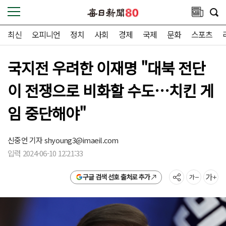
최신
오피니언
정치
사회
경제
국제
문화
스포츠
국지전 우려한 이재명 "대북 전단
이 전쟁으로 비화할 수도…치킨 게
임 중단해야"
신중언 기자
shyoung3@imaeil.com
입력 2024-06-10 12:21:33
구글 검색 선호 출처로 추가