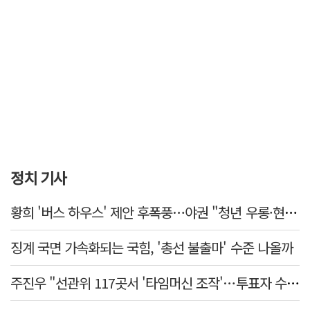
정치 기사
황희 '버스 하우스' 제안 후폭풍…야권 "청년 우롱·현실 괴리" 총공세
징계 국면 가속화되는 국힘, '총선 불출마' 수준 나올까
주진우 "선관위 117곳서 '타임머신 조작'…투표자 수 미리 입력"