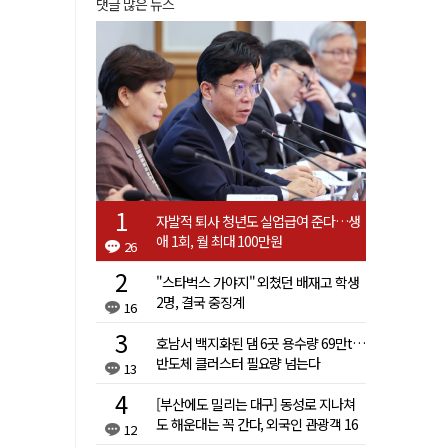
댓글 많은 뉴스
자발적 퇴사 청년도 실업급여 준다…생
애 1회, 월 최대 100만원
26
"스타벅스 가야지" 외쳤던 배재고 학생
2명, 결국 중징계
16
호남서 백지화된 댐 6곳 용수량 69만t…
반도체 클러스터 필요량 넘는다
13
[부산에도 밀리는 대구] 동성로 지나쳐
도 해운대는 꼭 간다, 외국인 관광객 16
12
배 차이