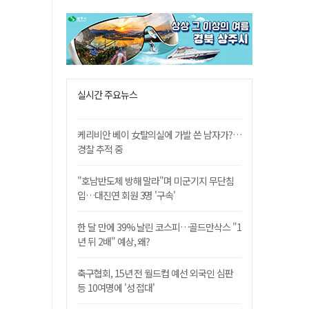
실시간 주요뉴스
케리비안 베이 女탈의실에 가발 쓴 남자가?…
경찰 추적 중
"호남반도체 방해 말라"며 미군기지 무단침
입…대진연 회원 3명 '구속'
한 달 만에 39% 날린 코스피…골드만삭스 "1
년 뒤 2배" 예상, 왜?
축구협회, 15년 전 월드컵 예선 외국인 심판
등 10여명에 '성 접대'