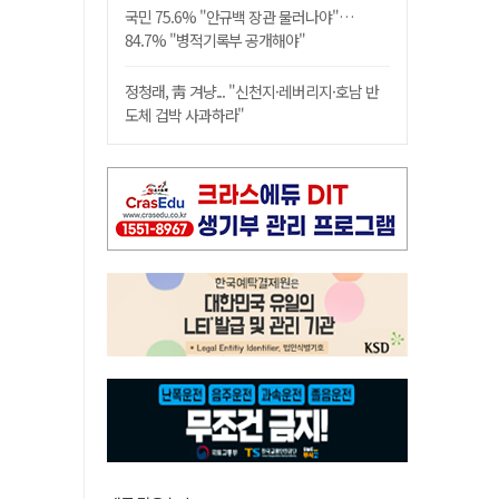
국민 75.6% "안규백 장관 물러나야"…
84.7% "병적기록부 공개해야"
정청래, 靑 겨냥... "신천지·레버리지·호남 반
도체 겁박 사과하라"