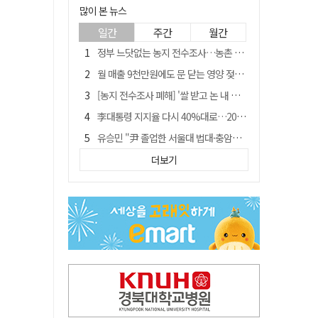
많이 본 뉴스
일간
주간
월간
정부 느닷없는 농지 전수조사…농촌 들쑤시는 '경자유전'의 칼날
월 매출 9천만원에도 문 닫는 영양 젖소농장… "일할 사람이 없어"
[농지 전수조사 폐해] '쌀 받고 논 내 준' 도지농 이제 어쩌나?
李대통령 지지율 다시 40%대로…20대는 18.8%p 급락
유승민 "尹 졸업한 서울대 법대·충암고도 없애야"…李 육사 통합 직격
[농지 전수조사 폐해] 농지값도 흔들리나…"도지 막히면 헐값 매물 나올 수도"
더보기
지역활성화 펀드 9호…포항 AI 데이터센터에 6천억 투입
국민 51.9% "李 대통령 재판 재개 필요하다"
경북 영천시, 9월부터 11월까지 반값 여행 혜택 제공
아쉬운 태클