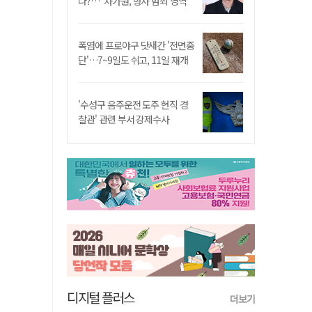
나?…"차가원, 형사 범죄 영역"
폭염에 프로야구 닷새간 '전면중
단'…7~9일도 쉬고, 11일 재개
'수성구 음주운전 도주 현직 경
찰관' 관련 부서 강제수사
디지털 플러스
더보기