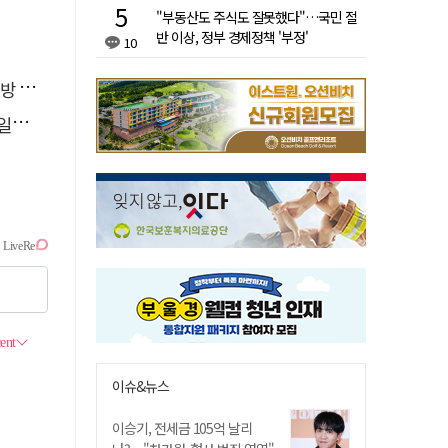
"부동산도 주식도 잘못했다"…국민 절
반 이상, 정부 경제정책 '부정'
10
페인
자'
이슈&뉴스
이승기, 전세금 105억 날리