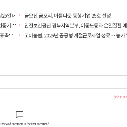
25일)>
금오산 금오리, 아름다운 동행기업 25호 선정
관 선정
안전보건공단 경북지역본부, 이동노동자 온열질환 예방 캠
 나서
고아농협, 2026년 공공형 계절근로사업 성료… 농가 일손 부족 해소 '효