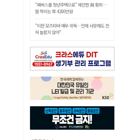
"폐버스를 청년주택으로" 제안한 與 황희…
딸 학비는 年 4200만원
"이란 모즈타바 매우 위독…언제 사망해도 전
혀 놀랍지 않아"