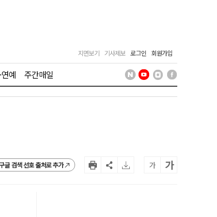
지면보기
기사제보
로그인
회원가입
·연예
주간매일
가
가
구글 검색 선호 출처로 추가