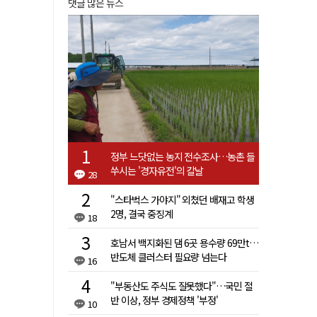
댓글 많은 뉴스
정부 느닷없는 농지 전수조사…농촌 들
쑤시는 '경자유전'의 칼날
28
"스타벅스 가야지" 외쳤던 배재고 학생
2명, 결국 중징계
18
호남서 백지화된 댐 6곳 용수량 69만t…
반도체 클러스터 필요량 넘는다
16
"부동산도 주식도 잘못했다"…국민 절
반 이상, 정부 경제정책 '부정'
10