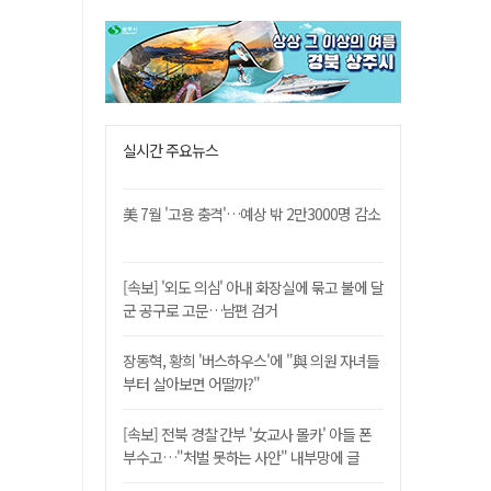
실시간 주요뉴스
美 7월 '고용 충격'…예상 밖 2만3000명 감소
[속보] '외도 의심' 아내 화장실에 묶고 불에 달
군 공구로 고문…남편 검거
장동혁, 황희 '버스하우스'에 "與 의원 자녀들
부터 살아보면 어떨까?"
[속보] 전북 경찰 간부 '女교사 몰카' 아들 폰
부수고…"처벌 못하는 사안" 내부망에 글