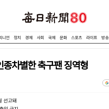
피니언
정치
경제
사회
국제
문화
스포츠
라이프
방송
인종차별한 축구팬 징역형
월 선고돼
 출입 금지