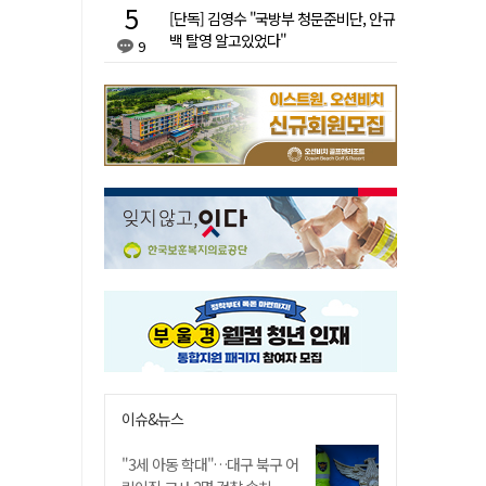
[단독] 김영수 "국방부 청문준비단, 안규
백 탈영 알고있었다"
9
이슈&뉴스
"3세 아동 학대"…대구 북구 어