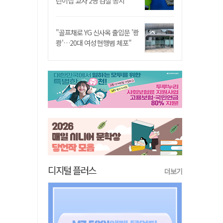
린이집 교사 2명 검찰 송치
"골프채로 YG 신사옥 출입문 '쾅
쾅'…20대 여성 현행범 체포"
디지털 플러스
더보기