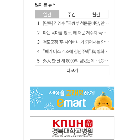
많이 본 뉴스
일간
주간
월간
[단독] 김영수 "국방부 청문준비단, 안규백 탈영 알고있었다"
타는 목마름 청도, 해 저문 저수지 둑에 군수가 서 있었다
청도군정 '두 시어머니'가 되어서는 안된다
"폐기 버스 개조해 청년주택" 與 황희…'딸 학비는 年 4200만원'
外人 한 달 새 8000억 담았는데…LG이노텍 목표주가는 왜 엇갈릴까
임시휴업 들어갔던 홈플러스 영주점, 7일 영업 재개…지하 1층만 운영
더보기
신세계사이먼, 대구 아울렛 토지매매 계약 체결… 사업 본궤도
SK하이닉스, 주당 375원 분기 배당 공시…"3분기 중 주주환원 방안 확정"
이의준 전 경북도 새마을봉사과장, 제28대 울릉군 부군수 취임
"상법개정해도 주주가 '봉'"…하이닉스 솔리다임 상장설에 술렁[개미와글와글]