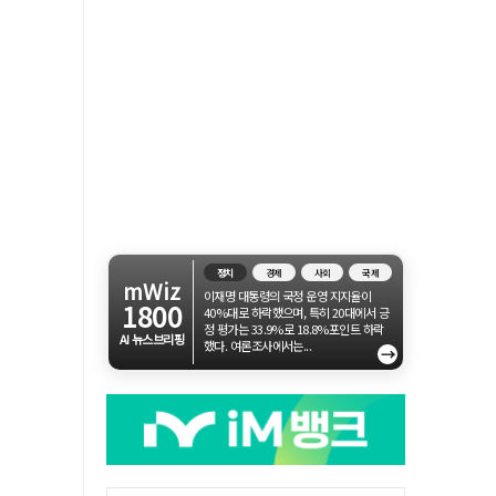
정치
경제
사회
국제
mWiz
이재명 대통령의 국정 운영 지지율이
1800
40%대로 하락했으며, 특히 20대에서 긍
정 평가는 33.9%로 18.8%포인트 하락
AI 뉴스브리핑
했다. 여론조사에서는...
→