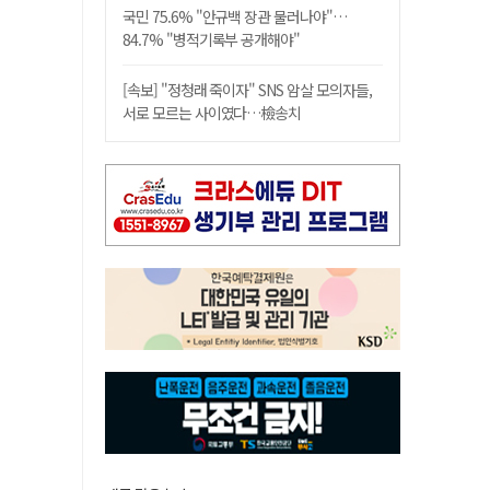
국민 75.6% "안규백 장관 물러나야"…
84.7% "병적기록부 공개해야"
[속보] "정청래 죽이자" SNS 암살 모의자들,
서로 모르는 사이였다…檢송치