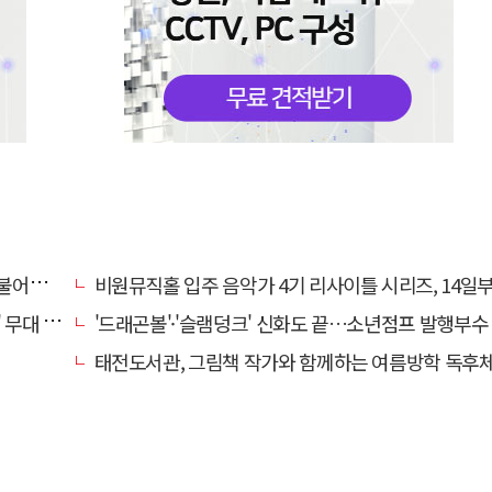
개인전
비원뮤직홀 입주 음악가 4기 리사이틀 시리즈, 14일부터 6주간
 오른다
'드래곤볼'·'슬램덩크' 신화도 끝…소년점프 발행부수 100만부
태전도서관, 그림책 작가와 함께하는 여름방학 독후체험 