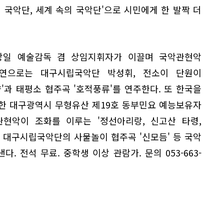
 국악단, 세계 속의 국악단'으로 시민에게 한 발짝 더
상일 예술감독 겸 상임지휘자가 이끌며 국악관현악
협연으로는 대구시립국악단 박성휘, 전소이 단원이
'과 태평소 협주곡 '호적풍류'를 연주한다. 또 한국을
한 대구광역시 무형유산 제19호 동부민요 예능보유자
현악이 조화를 이루는 '정선아리랑, 신고산 타령,
 대구시립국악단의 사물놀이 협주곡 '신모듬' 등 국악
 전석 무료. 중학생 이상 관람가. 문의 053-663-