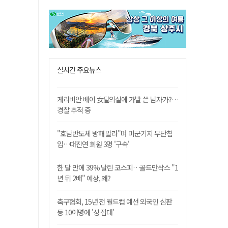
실시간 주요뉴스
케리비안 베이 女탈의실에 가발 쓴 남자가?…
경찰 추적 중
"호남반도체 방해 말라"며 미군기지 무단침
입…대진연 회원 3명 '구속'
한 달 만에 39% 날린 코스피…골드만삭스 "1
년 뒤 2배" 예상, 왜?
축구협회, 15년 전 월드컵 예선 외국인 심판
등 10여명에 '성 접대'