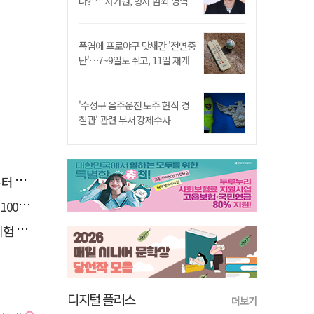
나?…"차가원, 형사 범죄 영역"
폭염에 프로야구 닷새간 '전면중
단'…7~9일도 쉬고, 11일 재개
'수성구 음주운전 도주 현직 경
찰관' 관련 부서 강제수사
 개최
 붕괴
운영
디지털 플러스
더보기