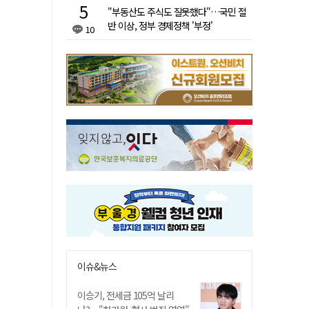
"부동산도 주식도 잘못했다"…국민 절
반 이상, 정부 경제정책 '부정'
10
이슈&뉴스
이승기, 전세금 105억 날리