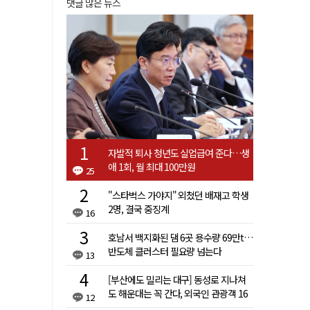
댓글 많은 뉴스
자발적 퇴사 청년도 실업급여 준다…생
애 1회, 월 최대 100만원
25
"스타벅스 가야지" 외쳤던 배재고 학생
2명, 결국 중징계
16
호남서 백지화된 댐 6곳 용수량 69만t…
반도체 클러스터 필요량 넘는다
13
[부산에도 밀리는 대구] 동성로 지나쳐
도 해운대는 꼭 간다, 외국인 관광객 16
12
배 차이