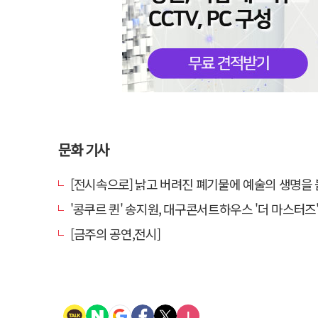
문화 기사
[전시속으로] 낡고 버려진 폐기물에 예술의 생명을 불어넣다…김결수 
'콩쿠르 퀸' 송지원, 대구콘서트하우스 '더 마스터즈' 무대
[금주의 공연,전시]