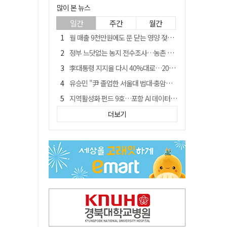
많이 본 뉴스
일간
주간
월간
월 매출 9천만원에도 문 닫는 영양 젖소농장… "일할 사람이 없어"
정부 느닷없는 농지 전수조사…농촌 들쑤시는 '경자유전'의 칼날
李대통령 지지율 다시 40%대로…20대는 18.8%p 급락
유승민 "尹 졸업한 서울대 법대·충암고도 없애야"…李 육사 통합 직격
지역활성화 펀드 9호…포항 AI 데이터센터에 6천억 투입
국민 51.9% "李 대통령 재판 재개 필요하다"
더보기
[농지 전수조사 폐해] 농지값도 흔들리나…"도지 막히면 헐값 매물 나올 수도"
경북 영천시, 9월부터 11월까지 반값 여행 혜택 제공
아쉬운 태클
'솔리다임 IPO 추진설' SK하이닉스, 주가 9% 급락