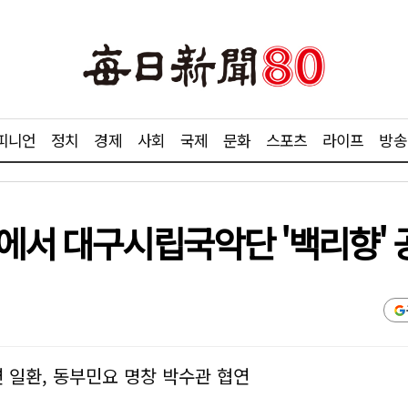
피니언
정치
경제
사회
국제
문화
스포츠
라이프
방송
에서 대구시립국악단 '백리향' 
 일환, 동부민요 명창 박수관 협연