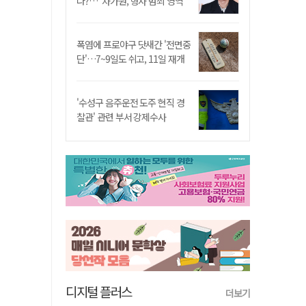
나?…"차가원, 형사 범죄 영역"
폭염에 프로야구 닷새간 '전면중
단'…7~9일도 쉬고, 11일 재개
'수성구 음주운전 도주 현직 경
찰관' 관련 부서 강제수사
디지털 플러스
더보기