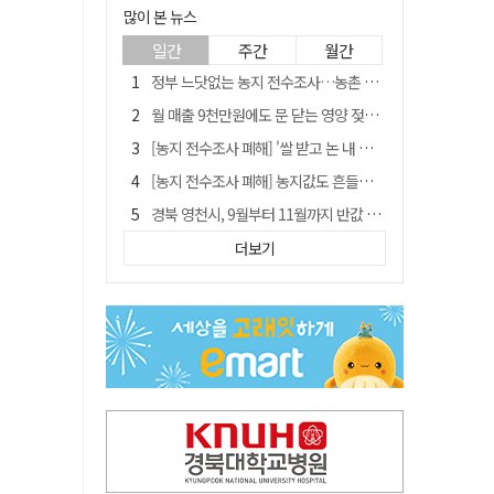
많이 본 뉴스
일간
주간
월간
정부 느닷없는 농지 전수조사…농촌 들쑤시는 '경자유전'의 칼날
월 매출 9천만원에도 문 닫는 영양 젖소농장… "일할 사람이 없어"
[농지 전수조사 폐해] '쌀 받고 논 내 준' 도지농 이제 어쩌나?
[농지 전수조사 폐해] 농지값도 흔들리나…"도지 막히면 헐값 매물 나올 수도"
경북 영천시, 9월부터 11월까지 반값 여행 혜택 제공
'솔리다임 IPO 추진설' SK하이닉스, 주가 9% 급락
더보기
국민 51.9% "李 대통령 재판 재개 필요하다"
[농지 전수조사 폐해] 실경작농·청년농 부담도 커진다
아쉬운 태클
김주수 전 의성군수 공덕비 결국 철거… 문화재법 위반 원상복구