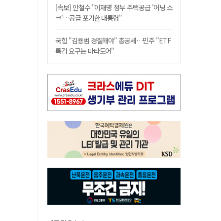
[속보] 안철수 "이재명 정부 주택공급 '어닝 쇼
크'…공급 포기한 대통령"
국힘 "김용범 경질해야" 총공세…민주 "ETF
특검 요구는 마타도어"