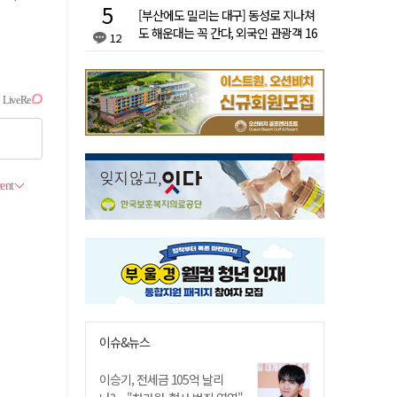
[부산에도 밀리는 대구] 동성로 지나쳐
도 해운대는 꼭 간다, 외국인 관광객 16
12
배 차이
이슈&뉴스
이승기, 전세금 105억 날리