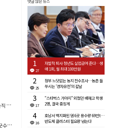
댓글 많은 뉴스
자발적 퇴사 청년도 실업급여 준다…생
애 1회, 월 최대 100만원
27
정부 느닷없는 농지 전수조사…농촌 들
쑤시는 '경자유전'의 칼날
25
"스타벅스 가야지" 외쳤던 배재고 학생
2명, 결국 중징계
 유죄
17
호남서 백지화된 댐 6곳 용수량 69만t…
반도체 클러스터 필요량 넘는다
16
 취임