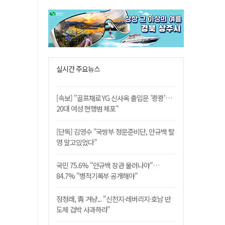
실시간 주요뉴스
[속보] "골프채로 YG 신사옥 출입문 '쾅쾅'…
20대 여성 현행범 체포"
[단독] 김영수 "국방부 청문준비단, 안규백 탈
영 알고있었다"
국민 75.6% "안규백 장관 물러나야"…
84.7% "병적기록부 공개해야"
정청래, 靑 겨냥... "신천지·레버리지·호남 반
도체 겁박 사과하라"