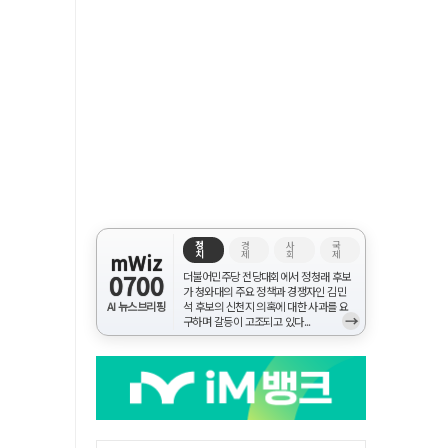
정
경
사
국
치
제
회
제
mWiz
0700
더불어민주당 전당대회에서 정청래 후보
가 청와대의 주요 정책과 경쟁자인 김민
AI 뉴스브리핑
석 후보의 신천지 의혹에 대한 사과를 요
→
구하며 갈등이 고조되고 있다...