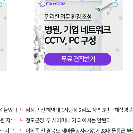
은 늘었다
임성근 전 해병대 1사단장 2심도 징역 3년…채상병 순직 책임
망 강화
청도군정 '두 시어머니'가 되어서는 안된다
만 운영
이의준 전 경북도 새마을봉사과장, 제28대 울릉군 부군수