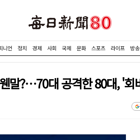
피니언
정치
경제
사회
국제
문화
스포츠
라이프
방송
웬말?…70대 공격한 80대, '회