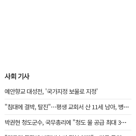
사회 기사
예안향교 대성전, '국가지정 보물로 지정'
"침대에 결박, 탈진"…평생 교회서 산 11세 남아, 병원 이송 끝 숨져
박권현 청도군수, 국무총리에 "청도 물 공급 최대 3만t 늘려달라"