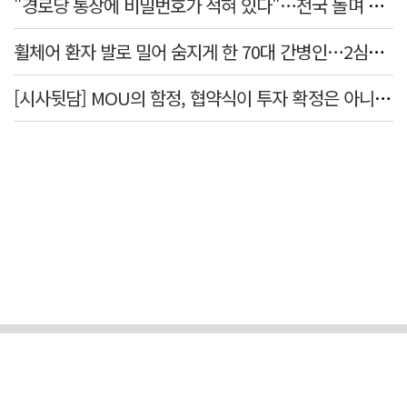
"경로당 통장에 비밀번호가 적혀 있다"…전국 돌며 경로당 13곳 턴 30대 구속
휠체어 환자 발로 밀어 숨지게 한 70대 간병인…2심도 집행유예
[시사뒷담] MOU의 함정, 협약식이 투자 확정은 아니긴 해