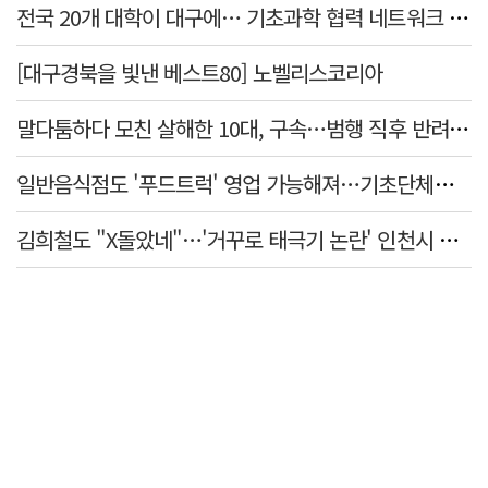
전국 20개 대학이 대구에… 기초과학 협력 네트워크 출범하다
[대구경북을 빛낸 베스트80] 노벨리스코리아
말다툼하다 모친 살해한 10대, 구속…범행 직후 반려견도 죽여
일반음식점도 '푸드트럭' 영업 가능해져…기초단체별 조례 개정 움직임
김희철도 "X돌았네"…'거꾸로 태극기 논란' 인천시 현수막, 이틀 만에 철거