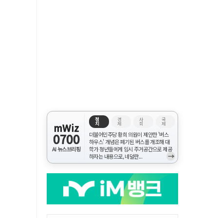
정
경
사
국
치
제
회
제
mWiz
0700
더불어민주당 황희 의원이 제안한 '버스
하우스' 개념은 폐기된 버스를 개조해 대
AI 뉴스브리핑
학가 청년들에게 임시 주거공간으로 제공
→
하자는 내용으로, 네덜란...