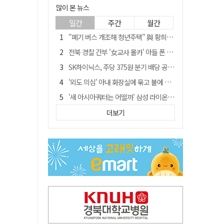
많이 본 뉴스
일간
주간
월간
"폐기 버스 개조해 청년주택" 與 황희…'딸 학비는 年 4200만원'
전북 경찰 간부 '女교사 몰카' 아들 폰 부수고…"처벌 못하는 사안" 내부망에 글
SK하이닉스, 주당 375원 분기 배당 공시…"3분기 중 주주환원 방안 확정"
'외도 의심' 아내 화장실에 묶고 불에 달군 공구로 고문…남편 검거
'새 아시아쿼터는 어떨까' 삼성 라이온즈, 새 얼굴 투수 미야모리 영입
박권현 청도군수, '햇빛 연금 사업' 공약 시동걸어
더보기
김병삼 경북 영천시장, 이번엔 국회 공략…'마사회 본사 이전·광역교통망 확충' 요청
봉화서 주택 에어컨 실외기에서 시작된 불… 주택 화재로 번져
[시사뒷담] MOU의 함정, 협약식이 투자 확정은 아니긴 해
경찰, 9월 초부터 상피제 전격 실시…가족 사건 수사 못해