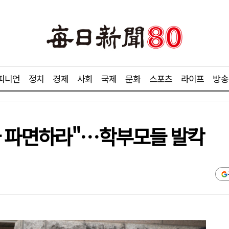
피니언
정치
경제
사회
국제
문화
스포츠
라이프
방송
사 파면하라"…학부모들 발칵