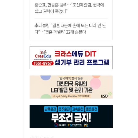
홍준표, 한동훈 맹폭…"조선제일껌, 권력에
살고 권력에 죽었다"
李대통령 "결혼 때문에 손해 보는 나라 안 된
다"…'결혼 페널티' 22개 손본다