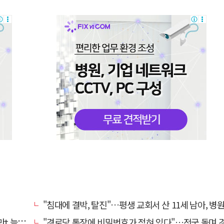
"침대에 결박, 탈진"…평생 교회서 산 11세 남아, 병원 이송 끝
려달라"
"경로당 통장에 비밀번호가 적혀 있다"…전국 돌며 경로당 13곳 턴 30대