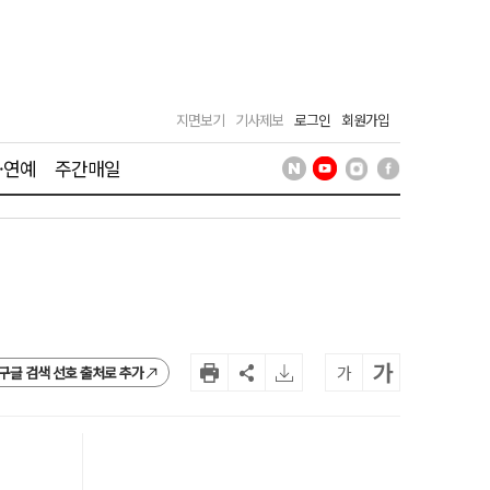
지면보기
기사제보
로그인
회원가입
·연예
주간매일
가
가
구글 검색 선호 출처로 추가