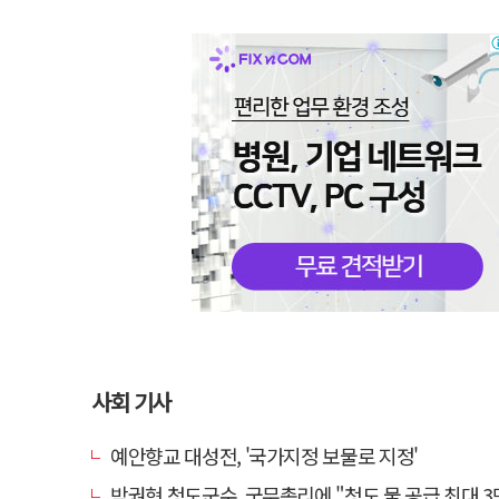
사회 기사
예안향교 대성전, '국가지정 보물로 지정'
박권현 청도군수, 국무총리에 "청도 물 공급 최대 3만t 늘