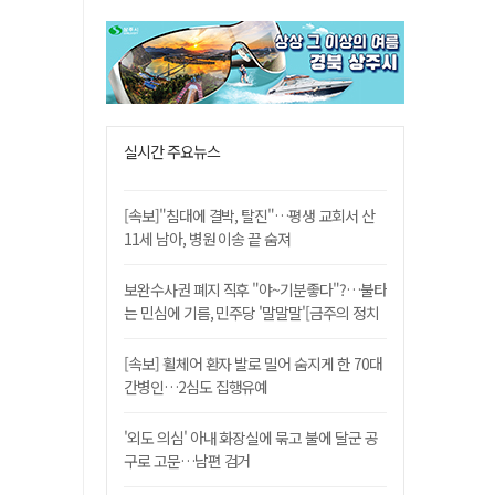
실시간 주요뉴스
[속보]"침대에 결박, 탈진"…평생 교회서 산
11세 남아, 병원 이송 끝 숨져
보완수사권 폐지 직후 "야~기분좋다"?…불타
는 민심에 기름, 민주당 '말말말'[금주의 정치
舌전]
[속보] 휠체어 환자 발로 밀어 숨지게 한 70대
간병인…2심도 집행유예
'외도 의심' 아내 화장실에 묶고 불에 달군 공
구로 고문…남편 검거