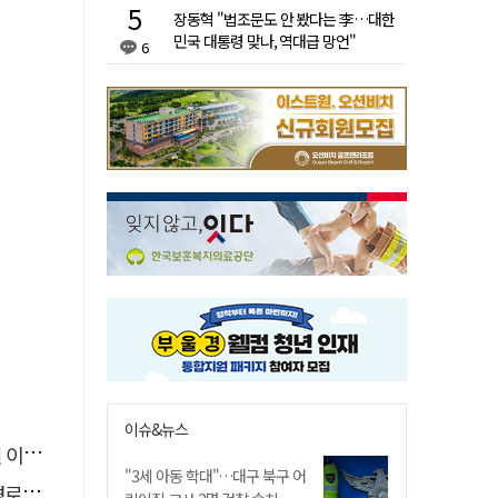
장동혁 "법조문도 안 봤다는 李…대한
민국 대통령 맞나, 역대급 망언"
6
이슈&뉴스
 숨져
"3세 아동 학대"…대구 북구 어
 구속