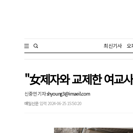
최신기사
오
"女제자와 교제한 여교
신중언 기자
shyoung3@imaeil.com
매일신문
입력 2024-06-25 15:50:20