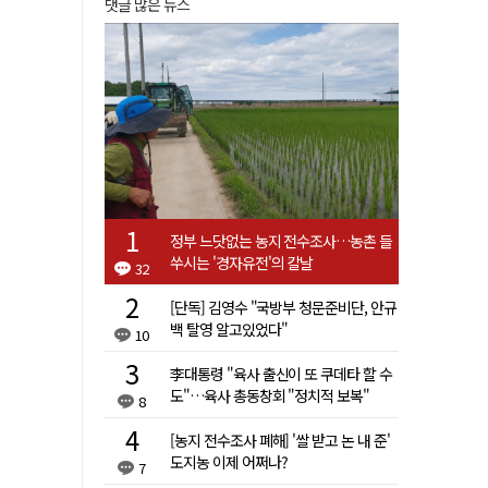
댓글 많은 뉴스
정부 느닷없는 농지 전수조사…농촌 들
쑤시는 '경자유전'의 칼날
32
[단독] 김영수 "국방부 청문준비단, 안규
백 탈영 알고있었다"
10
李대통령 "육사 출신이 또 쿠데타 할 수
도"…육사 총동창회 "정치적 보복"
8
[농지 전수조사 폐해] '쌀 받고 논 내 준'
도지농 이제 어쩌나?
7