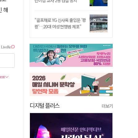
린이집 교사 2명 검찰 송치
긴 해
"골프채로 YG 신사옥 출입문 '쾅
쾅'…20대 여성 현행범 체포"
디지털 플러스
더보기