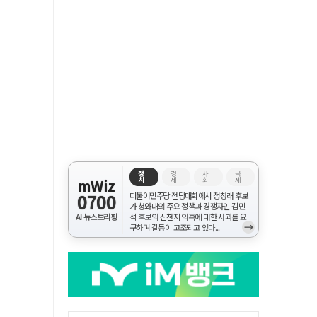
정
경
사
국
치
제
회
제
mWiz
0700
더불어민주당 전당대회에서 정청래 후보
가 청와대의 주요 정책과 경쟁자인 김민
AI 뉴스브리핑
석 후보의 신천지 의혹에 대한 사과를 요
→
구하며 갈등이 고조되고 있다...