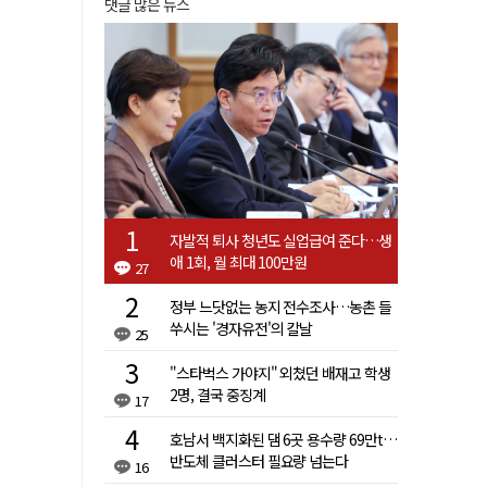
댓글 많은 뉴스
자발적 퇴사 청년도 실업급여 준다…생
애 1회, 월 최대 100만원
27
정부 느닷없는 농지 전수조사…농촌 들
쑤시는 '경자유전'의 칼날
25
"스타벅스 가야지" 외쳤던 배재고 학생
2명, 결국 중징계
17
호남서 백지화된 댐 6곳 용수량 69만t…
반도체 클러스터 필요량 넘는다
16