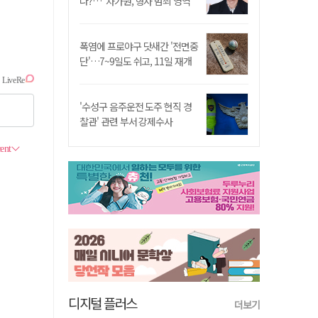
나?…"차가원, 형사 범죄 영역"
폭염에 프로야구 닷새간 '전면중
단'…7~9일도 쉬고, 11일 재개
'수성구 음주운전 도주 현직 경
찰관' 관련 부서 강제수사
디지털 플러스
더보기