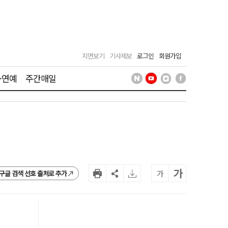
지면보기
기사제보
로그인
회원가입
·연예
주간매일
가
가
구글 검색 선호 출처로 추가