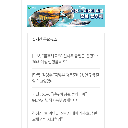
실시간 주요뉴스
[속보] "골프채로 YG 신사옥 출입문 '쾅쾅'…
20대 여성 현행범 체포"
[단독] 김영수 "국방부 청문준비단, 안규백 탈
영 알고있었다"
국민 75.6% "안규백 장관 물러나야"…
84.7% "병적기록부 공개해야"
정청래, 靑 겨냥... "신천지·레버리지·호남 반
도체 겁박 사과하라"