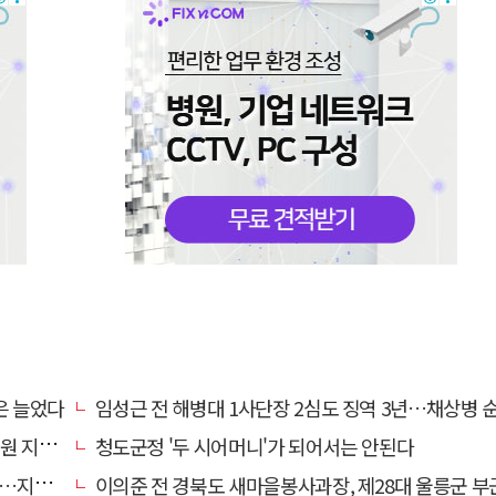
은 늘었다
임성근 전 해병대 1사단장 2심도 징역 3년…채상병 순직 책임
망 강화
청도군정 '두 시어머니'가 되어서는 안된다
만 운영
이의준 전 경북도 새마을봉사과장, 제28대 울릉군 부군수