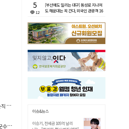
[부산에도 밀리는 대구] 동성로 지나쳐
도 해운대는 꼭 간다, 외국인 관광객 16
12
배 차이
 유죄
이슈&뉴스
이승기, 전세금 105억 날리
 취임