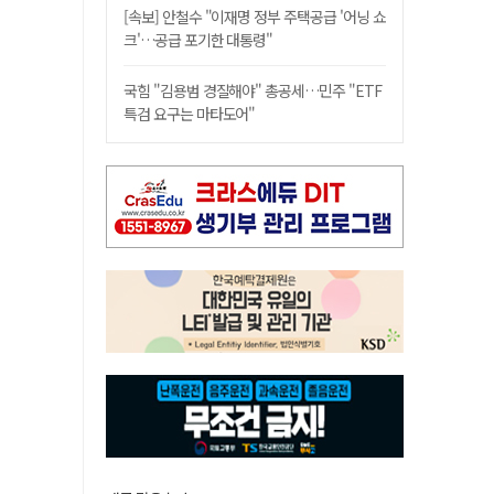
[속보] 안철수 "이재명 정부 주택공급 '어닝 쇼
크'…공급 포기한 대통령"
국힘 "김용범 경질해야" 총공세…민주 "ETF
특검 요구는 마타도어"