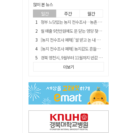
많이 본 뉴스
일간
주간
월간
정부 느닷없는 농지 전수조사…농촌 들쑤시는 '경자유전'의 칼날
월 매출 9천만원에도 문 닫는 영양 젖소농장… "일할 사람이 없어"
[농지 전수조사 폐해] '쌀 받고 논 내 준' 도지농 이제 어쩌나?
[농지 전수조사 폐해] 농지값도 흔들리나…"도지 막히면 헐값 매물 나올 수도"
경북 영천시, 9월부터 11월까지 반값 여행 혜택 제공
'솔리다임 IPO 추진설' SK하이닉스, 주가 9% 급락
더보기
국민 51.9% "李 대통령 재판 재개 필요하다"
[농지 전수조사 폐해] 실경작농·청년농 부담도 커진다
아쉬운 태클
김주수 전 의성군수 공덕비 결국 철거… 문화재법 위반 원상복구