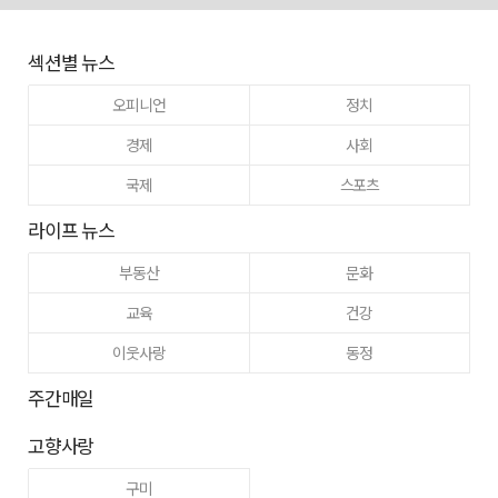
섹션별 뉴스
오피니언
정치
경제
사회
국제
스포츠
라이프 뉴스
부동산
문화
교육
건강
이웃사랑
동정
주간매일
고향사랑
구미