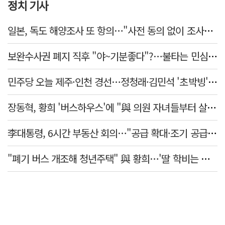
정치 기사
일본, 독도 해양조사 또 항의…"사전 동의 없이 조사" 주장
보완수사권 폐지 직후 "야~기분좋다"?…불타는 민심에 기름, 민주당 '말말말'[금주의 정치舌전]
민주당 오늘 제주·인천 경선…정청래·김민석 '초박빙' 승부
장동혁, 황희 '버스하우스'에 "與 의원 자녀들부터 살아보면 어떨까?"
李대통령, 6시간 부동산 회의…"공급 확대·조기 공급 과감히 실천"
"폐기 버스 개조해 청년주택" 與 황희…'딸 학비는 年 4200만원'