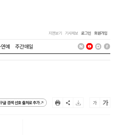
지면보기
기사제보
로그인
회원가입
·연예
주간매일
가
가
구글 검색 선호 출처로 추가