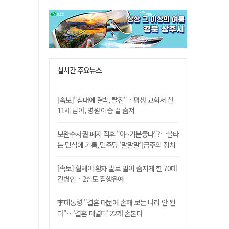
실시간 주요뉴스
[속보]"침대에 결박, 탈진"…평생 교회서 산
11세 남아, 병원 이송 끝 숨져
보완수사권 폐지 직후 "야~기분좋다"?…불타
는 민심에 기름, 민주당 '말말말'[금주의 정치
舌전]
[속보] 휠체어 환자 발로 밀어 숨지게 한 70대
간병인…2심도 집행유예
李대통령 "결혼 때문에 손해 보는 나라 안 된
다"…'결혼 페널티' 22개 손본다