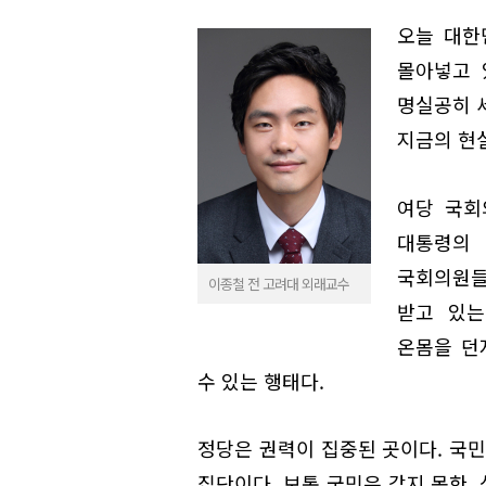
오늘 대한
몰아넣고 
명실공히 
지금의 현
여당 국회
대통령의
국회의원들
이종철 전 고려대 외래교수
받고 있는
온몸을 던
수 있는 행태다.
정당은 권력이 집중된 곳이다. 국민
집단이다. 보통 국민은 갖지 못한,