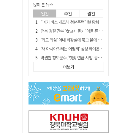
많이 본 뉴스
일간
주간
월간
"폐기 버스 개조해 청년주택" 與 황희…'딸 학비는 年 4200만원'
전북 경찰 간부 '女교사 몰카' 아들 폰 부수고…"처벌 못하는 사안" 내부망에 글
'외도 의심' 아내 화장실에 묶고 불에 달군 공구로 고문…남편 검거
'새 아시아쿼터는 어떨까' 삼성 라이온즈, 새 얼굴 투수 미야모리 영입
박권현 청도군수, '햇빛 연금 사업' 공약 시동걸어
홍준표, 한동훈 맹폭…"조선제일껌, 권력에 살고 권력에 죽었다"
더보기
김병삼 경북 영천시장, 이번엔 국회 공략…'마사회 본사 이전·광역교통망 확충' 요청
[시사뒷담] MOU의 함정, 협약식이 투자 확정은 아니긴 해
봉화서 주택 에어컨 실외기에서 시작된 불… 주택 화재로 번져
경찰, 9월 초부터 상피제 전격 실시…가족 사건 수사 못해