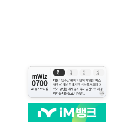
정
경
사
국
치
제
회
제
mWiz
0700
더불어민주당 황희 의원이 제안한 '버스
하우스' 개념은 폐기된 버스를 개조해 대
AI 뉴스브리핑
학가 청년들에게 임시 주거공간으로 제공
→
하자는 내용으로, 네덜란...