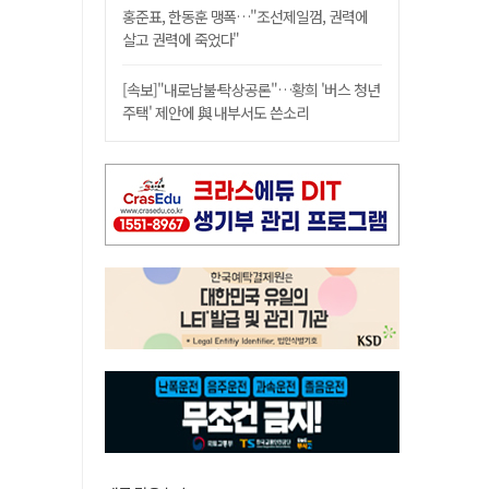
홍준표, 한동훈 맹폭…"조선제일껌, 권력에
살고 권력에 죽었다"
[속보]"내로남불·탁상공론"…황희 '버스 청년
주택' 제안에 與 내부서도 쓴소리