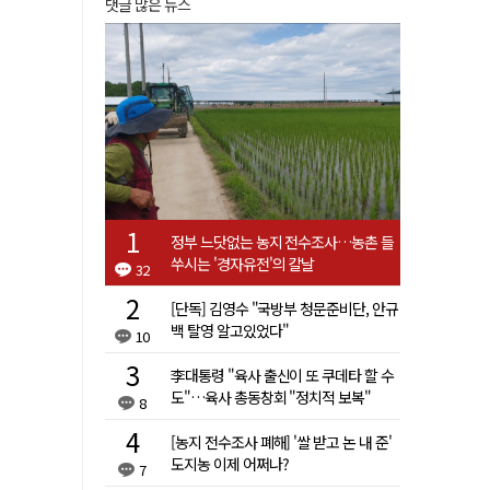
댓글 많은 뉴스
정부 느닷없는 농지 전수조사…농촌 들
쑤시는 '경자유전'의 칼날
32
[단독] 김영수 "국방부 청문준비단, 안규
백 탈영 알고있었다"
10
李대통령 "육사 출신이 또 쿠데타 할 수
도"…육사 총동창회 "정치적 보복"
8
[농지 전수조사 폐해] '쌀 받고 논 내 준'
도지농 이제 어쩌나?
7