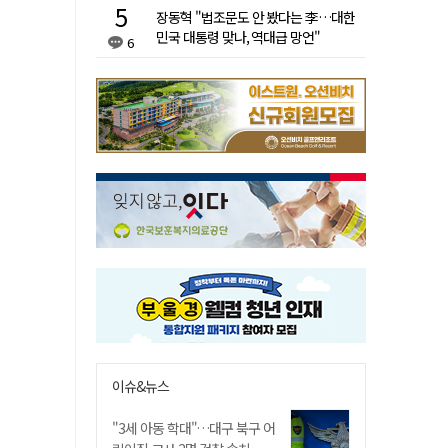
장동혁 "법조문도 안 봤다는 李…대한
민국 대통령 맞나, 역대급 망언"
6
이슈&뉴스
"3세 아동 학대"…대구 북구 어