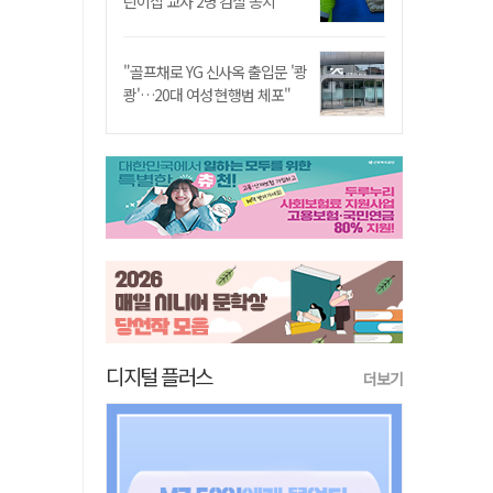
린이집 교사 2명 검찰 송치
"골프채로 YG 신사옥 출입문 '쾅
쾅'…20대 여성 현행범 체포"
디지털 플러스
더보기