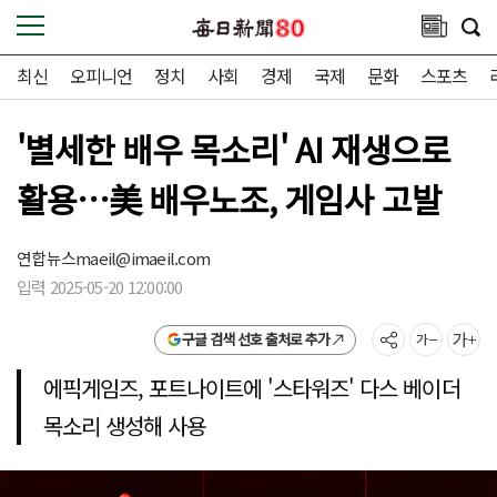
최신
오피니언
정치
사회
경제
국제
문화
스포츠
'별세한 배우 목소리' AI 재생으로
활용…美 배우노조, 게임사 고발
연합뉴스
maeil@imaeil.com
입력 2025-05-20 12:00:00
구글 검색 선호 출처로 추가
에픽게임즈, 포트나이트에 '스타워즈' 다스 베이더
목소리 생성해 사용