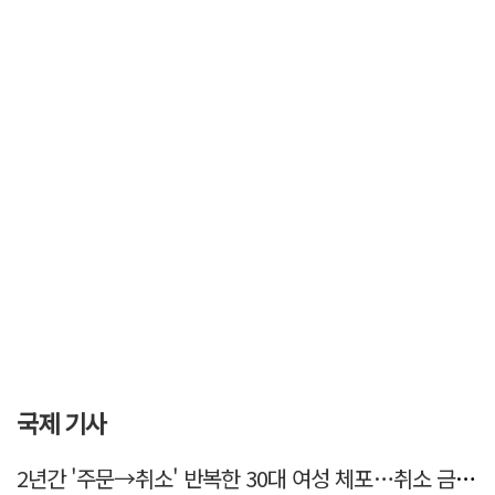
국제 기사
2년간 '주문→취소' 반복한 30대 여성 체포…취소 금액만 400억 원