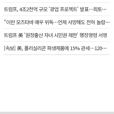
트럼프, 4조2천억 규모 '광업 프로젝트' 발표…희토류 탈중국 속도
"이란 모즈타바 매우 위독…언제 사망해도 전혀 놀랍지 않아"
트럼프 美 '원정출산 자녀 시민권 제한' 행정명령 서명
[속보] 美, 폴리실리콘 파생제품에 15% 관세…120일 뒤 발효