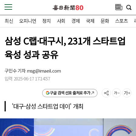
최신
오피니언
정치
사회
경제
국제
문화
스포츠
삼성 C랩·대구시, 231개 스타트업
육성 성과 공유
구민수 기자
msg@imaeil.com
입력 2025-06-17 17:14:57
구글 검색 선호 출처로 추가
'대구-삼성 스타트업 데이' 개최