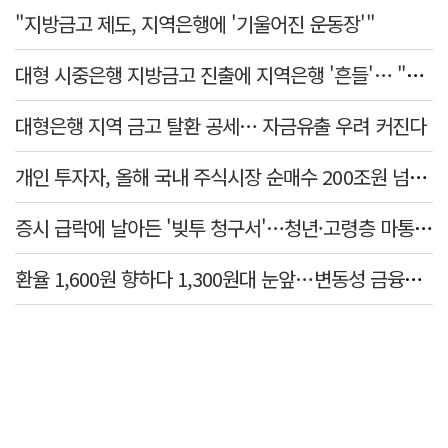
"지방금고 제도, 지역은행에 '기울어진 운동장'"
대형 시중은행 지방금고 진출에 지역은행 '흔들'… "생태계 보호 장치 필요"
대형은행 지역 금고 탈환 공세… 자금유출 우려 커진다
개인 투자자, 올해 국내 주식시장 순매수 200조원 넘었다
증시 급락에 날아든 '빚투 청구서'…청년·고령층 마통 연체↑
환율 1,600원 향하다 1,300원대 눈앞…변동성 금융위기 후 최고