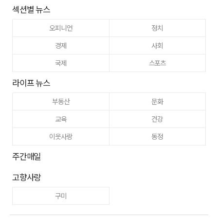
섹션별 뉴스
오피니언
정치
경제
사회
국제
스포츠
라이프 뉴스
부동산
문화
교육
건강
이웃사랑
동정
주간매일
고향사랑
구미