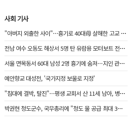
사회 기사
"아버지 외출한 사이"…흉기로 40대母 살해한 고교 자퇴생, 구속 기로에
전남 여수 오동도 해상서 5명 탄 유람용 모터보트 전복…2명 숨져
서울 면목동서 60대 남성 2명 흉기에 숨져…지인 관계로 추정
예안향교 대성전, '국가지정 보물로 지정'
"침대에 결박, 탈진"…평생 교회서 산 11세 남아, 병원 이송 끝 숨져
박권현 청도군수, 국무총리에 "청도 물 공급 최대 3만t 늘려달라"