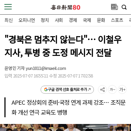
최신
오피니언
정치
사회
경제
국제
문화
스포츠
"경북은 멈추지 않는다"… 이철우
지사, 투병 중 도정 메시지 전달
윤영민 기자
yun1011@imaeil.com
입력 2025-07-07 16:55:11 수정 2025-07-07 17:02:58
구글 검색 선호 출처로 추가
APEC 정상회의 준비·국정 연계 과제 강조… 조직문
화 개선 연극 교육도 병행